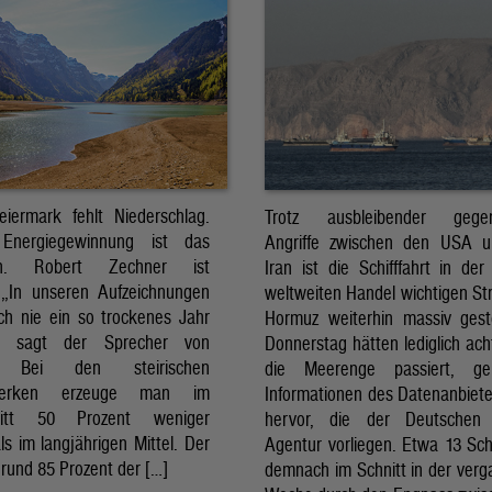
eiermark fehlt Niederschlag.
Trotz ausbleibender gegens
Energiegewinnung ist das
Angriffe zwischen den USA 
sch. Robert Zechner ist
Iran ist die Schifffahrt in der
. „In unseren Aufzeichnungen
weltweiten Handel wichtigen St
ch nie ein so trockenes Jahr
Hormuz weiterhin massiv ges
, sagt der Sprecher von
Donnerstag hätten lediglich ach
. Bei den steirischen
die Meerenge passiert, g
twerken erzeuge man im
Informationen des Datenanbiete
nitt 50 Prozent weniger
hervor, die der Deutschen 
ls im langjährigen Mittel. Der
Agentur vorliegen. Etwa 13 Schi
rund 85 Prozent der […]
demnach im Schnitt in der ver