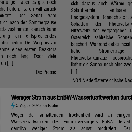
artungen, aber es gibt noch
sich daraus auch Wärme ge
cherheiten. Italien will zurück
Solarthermie entlast
mkraft. Der Senat wird
Energiesystem. Dennoch steht si
htlich nach der Sommerpause
Schatten der Photovolta
etz zustimmen, danach kann
Hitzewelle der vergangenen 
erung ein entsprechendes
Österreich zahlreiche Sonne
rabschieden. Der Weg bis zur
beschert. Während dabei meist 
nahme eines ersten Reaktors
hohen Stromerträg
n noch lang. Doch viele
Photovoltaikanlagen gesproch
en […]
liefert die Sonne noch eine zwe
[…]
Die Presse
NÖN Niederösterreichische Nac
Weniger Strom aus EnBW-Wasserkraftwerken durch
5. August 2026, Karlsruhe
Wegen der anhaltenden Trockenheit wird an einigen
Wasserkraftwerken des Energieversorgers EnBW derzeit
deutlich weniger Strom als sonst produziert. Der