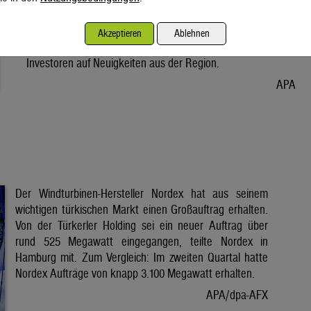
Vorabend. Der Preis bleibt damit weiter unter der Marke von
80 Dollar. Unter diese ist er am Dienstag wegen der Hoffnung
Akzeptieren
Ablehnen
auf eine Lösung im Iran-Krieg gesunken. Seitdem warten
Investoren auf Neuigkeiten aus der Region.
APA
Der Windturbinen-Hersteller Nordex hat aus seinem
wichtigen türkischen Markt einen Großauftrag erhalten.
Von der Türkerler Holding sei ein neuer Auftrag über
rund 525 Megawatt eingegangen, teilte Nordex in
Hamburg mit. Zum Vergleich: Im zweiten Quartal hatte
Nordex Aufträge von knapp 3.100 Megawatt erhalten.
APA/dpa-AFX