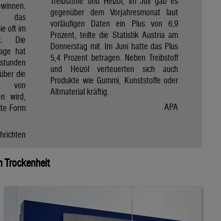
Treibstoffe und Heizöl, im Juli gab es
winnen.
gegenüber dem Vorjahresmonat laut
et das
vorläufigen Daten ein Plus von 6,9
e oft im
Prozent, teilte die Statistik Austria am
ik. Die
Donnerstag mit. Im Juni hatte das Plus
Tage hat
5,4 Prozent betragen. Neben Treibstoff
nstunden
und Heizöl verteuerten sich auch
über die
Produkte wie Gummi, Kunststoffe oder
e von
Altmaterial kräftig.
en wird,
APA
ite Form
hrichten
 Trockenheit