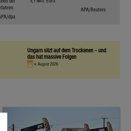
5,1 Mrd. Euro.
chen der
efahren.
APA/Reuters
APA/dpa
Ungarn sitzt auf dem Trockenen – und
das hat massive Folgen
4. August 2026