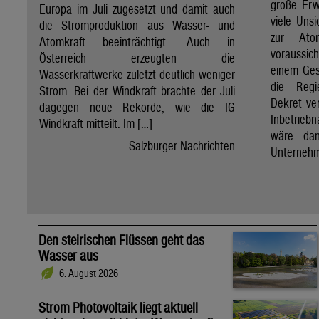
große Erw
Europa im Juli zugesetzt und damit auch
viele Unsi
die Stromproduktion aus Wasser- und
zur Ato
Atomkraft beeinträchtigt. Auch in
voraussic
Österreich erzeugten die
einem Ges
Wasserkraftwerke zuletzt deutlich weniger
die Regi
Strom. Bei der Windkraft brachte der Juli
Dekret ve
dagegen neue Rekorde, wie die IG
Inbetrieb
Windkraft mitteilt. Im […]
wäre dan
Salzburger Nachrichten
Unternehm
Den steirischen Flüssen geht das
Wasser aus
6. August 2026
Strom Photovoltaik liegt aktuell