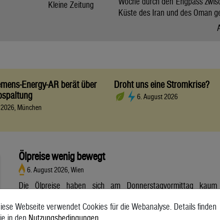
Woche durch den Engpass zwis
Kleine Zeitung
Küste des Iran und des Oman g
iemens-Energy-AR berät über
Droht uns eine Stromkrise?
bspaltung
6. August 2026
t 2026, München
Ölpreise wenig bewegt
6. August 2026, Wien
Die Ölpreise haben sich am Donnerstagvormittag kaum
bewegt. Ein Barrel (159 Liter) der weltweiten Referenzsorte
iese Webseite verwendet Cookies für die Webanalyse. Details finden
Brent aus der Nordsee mit Lieferung Oktober kostete am
ie in den
Nutzungsbedingungen
.
Vormittag 79,75 US-Dollar und damit 0,4 Prozent mehr als am