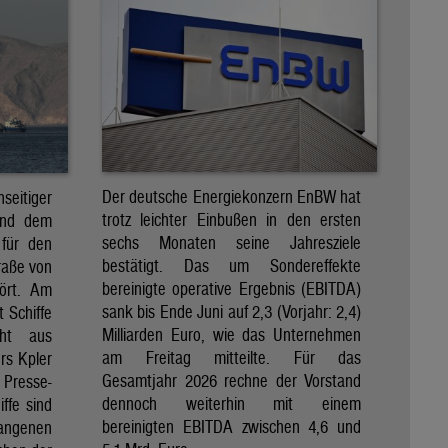
Der deutsche Energiekonzern EnBW hat
eitiger
trotz leichter Einbußen in den ersten
und dem
sechs Monaten seine Jahresziele
 für den
bestätigt. Das um Sondereffekte
raße von
bereinigte operative Ergebnis (EBITDA)
tört. Am
sank bis Ende Juni auf 2,3 (Vorjahr: 2,4)
t Schiffe
Milliarden Euro, wie das Unternehmen
eht aus
am Freitag mitteilte. Für das
rs Kpler
Gesamtjahr 2026 rechne der Vorstand
Presse-
dennoch weiterhin mit einem
ffe sind
bereinigten EBITDA zwischen 4,6 und
gangenen