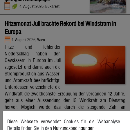
4. August 2026, Bukarest
Hitzemonat Juli brachte Rekord bei Windstrom in
Europa
4. August 2026, Wien
Hitze und fehlender
Niederschlag haben den
Gewässern in Europa im Juli
zugesetzt und damit auch die
Stromproduktion aus Wasser-
und Atomkraft beeinträchtigt.
Unterdessen verzeichnete die
Windkraft die zweithöchste Erzeugung der vergangen 12 Jahre,
geht aus einer Aussendung der IG Windkraft am Dienstag
hervor. Möglich wurde das durch die steigende Zahl an
Windkraftanlagen aber auch durch bessere Windverhältnisse.
APA
Diese Webseite verwendet Cookies für die Webanalyse.
Details finden Sie in den
Nutzungsbedingungen
.