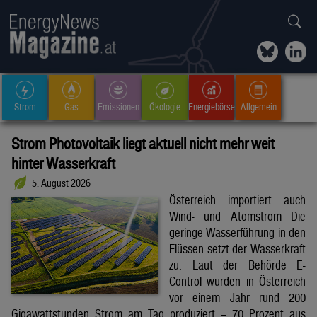
Strom
Gas
Emissionen
Ökologie
Energiebörse
Allgemein
Strom Photovoltaik liegt aktuell nicht mehr weit
hinter Wasserkraft
5. August 2026
Österreich importiert auch
Wind- und Atomstrom Die
geringe Wasserführung in den
Flüssen setzt der Wasserkraft
zu. Laut der Behörde E-
Control wurden in Österreich
vor einem Jahr rund 200
Gigawattstunden Strom am Tag produziert – 70 Prozent aus