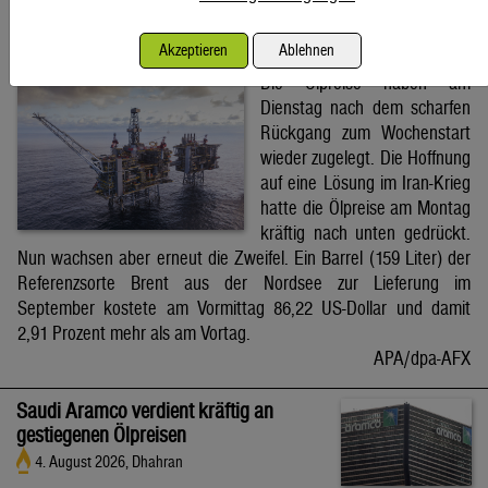
Brent-Ölpreis steigt auf 86,22 US-Dollar
Akzeptieren
Ablehnen
4. August 2026, Wien
Die Ölpreise haben am
Dienstag nach dem scharfen
Rückgang zum Wochenstart
wieder zugelegt. Die Hoffnung
auf eine Lösung im Iran-Krieg
hatte die Ölpreise am Montag
kräftig nach unten gedrückt.
Nun wachsen aber erneut die Zweifel. Ein Barrel (159 Liter) der
Referenzsorte Brent aus der Nordsee zur Lieferung im
September kostete am Vormittag 86,22 US-Dollar und damit
2,91 Prozent mehr als am Vortag.
APA/dpa-AFX
Saudi Aramco verdient kräftig an
gestiegenen Ölpreisen
4. August 2026, Dhahran