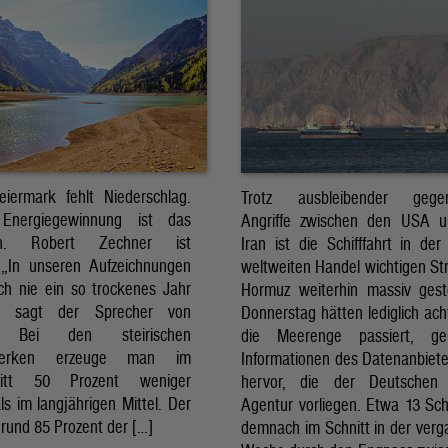
eiermark fehlt Niederschlag.
Trotz ausbleibender gegens
Energiegewinnung ist das
Angriffe zwischen den USA 
sch. Robert Zechner ist
Iran ist die Schifffahrt in der
. „In unseren Aufzeichnungen
weltweiten Handel wichtigen St
ch nie ein so trockenes Jahr
Hormuz weiterhin massiv ges
, sagt der Sprecher von
Donnerstag hätten lediglich ach
. Bei den steirischen
die Meerenge passiert, g
twerken erzeuge man im
Informationen des Datenanbiete
nitt 50 Prozent weniger
hervor, die der Deutschen 
ls im langjährigen Mittel. Der
Agentur vorliegen. Etwa 13 Schi
rund 85 Prozent der […]
demnach im Schnitt in der ver