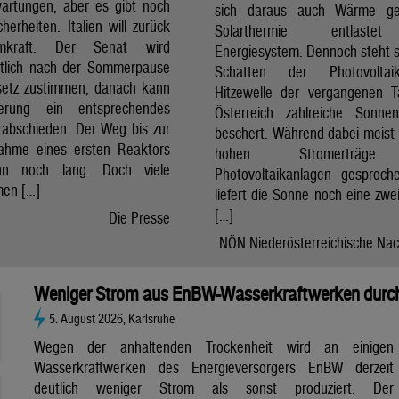
artungen, aber es gibt noch
sich daraus auch Wärme ge
cherheiten. Italien will zurück
Solarthermie entlast
mkraft. Der Senat wird
Energiesystem. Dennoch steht si
htlich nach der Sommerpause
Schatten der Photovolta
etz zustimmen, danach kann
Hitzewelle der vergangenen 
erung ein entsprechendes
Österreich zahlreiche Sonne
rabschieden. Der Weg bis zur
beschert. Während dabei meist 
nahme eines ersten Reaktors
hohen Stromerträg
n noch lang. Doch viele
Photovoltaikanlagen gesproch
en […]
liefert die Sonne noch eine zwe
[…]
Die Presse
NÖN Niederösterreichische Nac
Weniger Strom aus EnBW-Wasserkraftwerken durch
5. August 2026, Karlsruhe
Wegen der anhaltenden Trockenheit wird an einigen
Wasserkraftwerken des Energieversorgers EnBW derzeit
deutlich weniger Strom als sonst produziert. Der