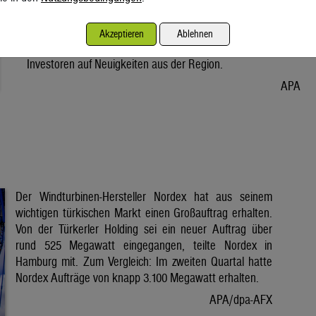
Vorabend. Der Preis bleibt damit weiter unter der Marke von
80 Dollar. Unter diese ist er am Dienstag wegen der Hoffnung
Akzeptieren
Ablehnen
auf eine Lösung im Iran-Krieg gesunken. Seitdem warten
Investoren auf Neuigkeiten aus der Region.
APA
Der Windturbinen-Hersteller Nordex hat aus seinem
wichtigen türkischen Markt einen Großauftrag erhalten.
Von der Türkerler Holding sei ein neuer Auftrag über
rund 525 Megawatt eingegangen, teilte Nordex in
Hamburg mit. Zum Vergleich: Im zweiten Quartal hatte
Nordex Aufträge von knapp 3.100 Megawatt erhalten.
APA/dpa-AFX