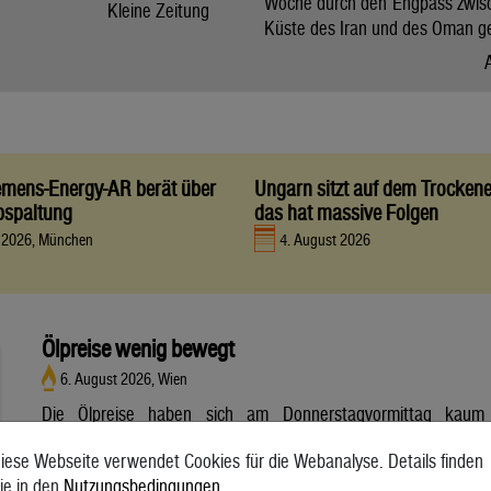
Woche durch den Engpass zwis
Kleine Zeitung
Küste des Iran und des Oman g
iemens-Energy-AR berät über
Ungarn sitzt auf dem Trocken
bspaltung
das hat massive Folgen
t 2026, München
4. August 2026
Ölpreise wenig bewegt
6. August 2026, Wien
Die Ölpreise haben sich am Donnerstagvormittag kaum
bewegt. Ein Barrel (159 Liter) der weltweiten Referenzsorte
iese Webseite verwendet Cookies für die Webanalyse. Details finden
Brent aus der Nordsee mit Lieferung Oktober kostete am
ie in den
Nutzungsbedingungen
.
Vormittag 79,75 US-Dollar und damit 0,4 Prozent mehr als am