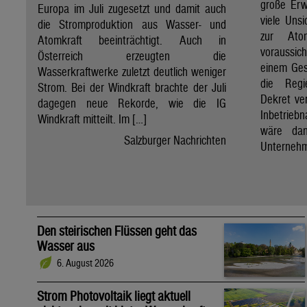
große Erw
Europa im Juli zugesetzt und damit auch
viele Unsi
die Stromproduktion aus Wasser- und
zur Ato
Atomkraft beeinträchtigt. Auch in
voraussic
Österreich erzeugten die
einem Ges
Wasserkraftwerke zuletzt deutlich weniger
die Regi
Strom. Bei der Windkraft brachte der Juli
Dekret ve
dagegen neue Rekorde, wie die IG
Inbetrieb
Windkraft mitteilt. Im […]
wäre dan
Salzburger Nachrichten
Unternehm
Den steirischen Flüssen geht das
Wasser aus
6. August 2026
Strom Photovoltaik liegt aktuell