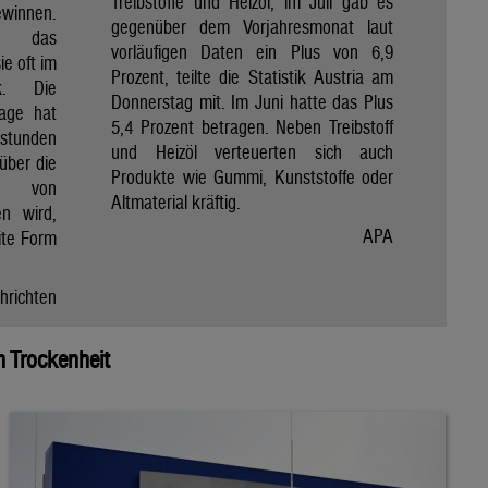
Treibstoffe und Heizöl, im Juli gab es
winnen.
gegenüber dem Vorjahresmonat laut
et das
vorläufigen Daten ein Plus von 6,9
e oft im
Prozent, teilte die Statistik Austria am
ik. Die
Donnerstag mit. Im Juni hatte das Plus
Tage hat
5,4 Prozent betragen. Neben Treibstoff
nstunden
und Heizöl verteuerten sich auch
über die
Produkte wie Gummi, Kunststoffe oder
e von
Altmaterial kräftig.
en wird,
APA
ite Form
hrichten
 Trockenheit