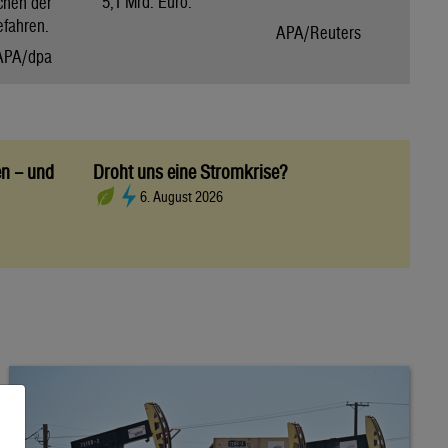
5,1 Mrd. Euro.
chen der
efahren.
APA/Reuters
APA/dpa
en – und
Droht uns eine Stromkrise?
6. August 2026