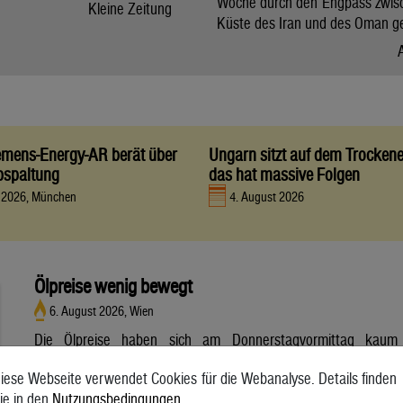
Woche durch den Engpass zwis
Kleine Zeitung
Küste des Iran und des Oman g
iemens-Energy-AR berät über
Ungarn sitzt auf dem Trocken
bspaltung
das hat massive Folgen
t 2026, München
4. August 2026
Ölpreise wenig bewegt
6. August 2026, Wien
Die Ölpreise haben sich am Donnerstagvormittag kaum
bewegt. Ein Barrel (159 Liter) der weltweiten Referenzsorte
iese Webseite verwendet Cookies für die Webanalyse. Details finden
Brent aus der Nordsee mit Lieferung Oktober kostete am
ie in den
Nutzungsbedingungen
.
Vormittag 79,75 US-Dollar und damit 0,4 Prozent mehr als am