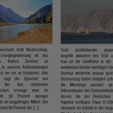
eiermark fehlt Niederschlag.
Trotz ausbleibender gegens
Energiegewinnung ist das
Angriffe zwischen den USA 
sch. Robert Zechner ist
Iran ist die Schifffahrt in der
. „In unseren Aufzeichnungen
weltweiten Handel wichtigen St
ch nie ein so trockenes Jahr
Hormuz weiterhin massiv ges
, sagt der Sprecher von
Donnerstag hätten lediglich ach
. Bei den steirischen
die Meerenge passiert, g
twerken erzeuge man im
Informationen des Datenanbiete
nitt 50 Prozent weniger
hervor, die der Deutschen 
ls im langjährigen Mittel. Der
Agentur vorliegen. Etwa 13 Schi
rund 85 Prozent der […]
demnach im Schnitt in der ver