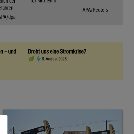
5,1 Mrd. Euro.
chen der
efahren.
APA/Reuters
APA/dpa
en – und
Droht uns eine Stromkrise?
6. August 2026