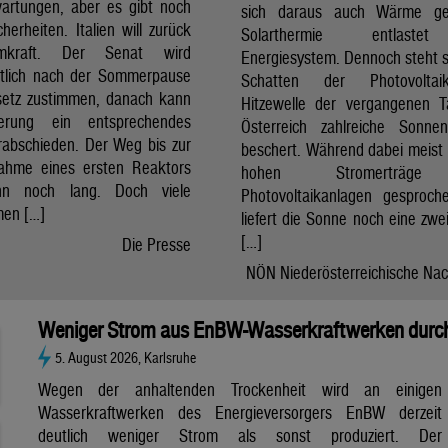
artungen, aber es gibt noch
sich daraus auch Wärme ge
cherheiten. Italien will zurück
Solarthermie entlast
mkraft. Der Senat wird
Energiesystem. Dennoch steht si
htlich nach der Sommerpause
Schatten der Photovolta
etz zustimmen, danach kann
Hitzewelle der vergangenen 
erung ein entsprechendes
Österreich zahlreiche Sonne
rabschieden. Der Weg bis zur
beschert. Während dabei meist 
nahme eines ersten Reaktors
hohen Stromerträg
n noch lang. Doch viele
Photovoltaikanlagen gesproch
en […]
liefert die Sonne noch eine zwe
[…]
Die Presse
NÖN Niederösterreichische Nac
Weniger Strom aus EnBW-Wasserkraftwerken durch
5. August 2026, Karlsruhe
Wegen der anhaltenden Trockenheit wird an einigen
Wasserkraftwerken des Energieversorgers EnBW derzeit
deutlich weniger Strom als sonst produziert. Der