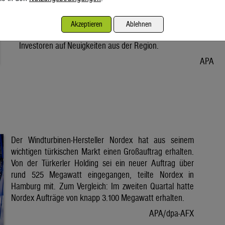
Vorabend. Der Preis bleibt damit weiter unter der Marke von
80 Dollar. Unter diese ist er am Dienstag wegen der Hoffnung
Akzeptieren
Ablehnen
auf eine Lösung im Iran-Krieg gesunken. Seitdem warten
Investoren auf Neuigkeiten aus der Region.
APA
Der Windturbinen-Hersteller Nordex hat aus seinem
wichtigen türkischen Markt einen Großauftrag erhalten.
Von der Türkerler Holding sei ein neuer Auftrag über
rund 525 Megawatt eingegangen, teilte Nordex in
Hamburg mit. Zum Vergleich: Im zweiten Quartal hatte
Nordex Aufträge von knapp 3.100 Megawatt erhalten.
APA/dpa-AFX