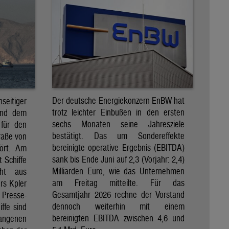
Der deutsche Energiekonzern EnBW hat
eitiger
trotz leichter Einbußen in den ersten
und dem
sechs Monaten seine Jahresziele
 für den
bestätigt. Das um Sondereffekte
raße von
bereinigte operative Ergebnis (EBITDA)
tört. Am
sank bis Ende Juni auf 2,3 (Vorjahr: 2,4)
t Schiffe
Milliarden Euro, wie das Unternehmen
eht aus
am Freitag mitteilte. Für das
rs Kpler
Gesamtjahr 2026 rechne der Vorstand
Presse-
dennoch weiterhin mit einem
ffe sind
bereinigten EBITDA zwischen 4,6 und
gangenen