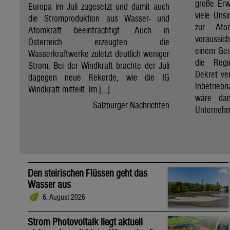
große Erw
Europa im Juli zugesetzt und damit auch
viele Unsi
die Stromproduktion aus Wasser- und
zur Ato
Atomkraft beeinträchtigt. Auch in
voraussic
Österreich erzeugten die
einem Ges
Wasserkraftwerke zuletzt deutlich weniger
die Regi
Strom. Bei der Windkraft brachte der Juli
Dekret ve
dagegen neue Rekorde, wie die IG
Inbetrieb
Windkraft mitteilt. Im […]
wäre dan
Salzburger Nachrichten
Unternehm
Den steirischen Flüssen geht das
Wasser aus
6. August 2026
Strom Photovoltaik liegt aktuell