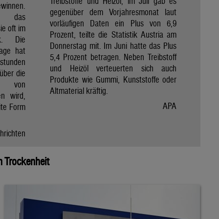
Treibstoffe und Heizöl, im Juli gab es
winnen.
gegenüber dem Vorjahresmonat laut
et das
vorläufigen Daten ein Plus von 6,9
e oft im
Prozent, teilte die Statistik Austria am
ik. Die
Donnerstag mit. Im Juni hatte das Plus
Tage hat
5,4 Prozent betragen. Neben Treibstoff
nstunden
und Heizöl verteuerten sich auch
über die
Produkte wie Gummi, Kunststoffe oder
e von
Altmaterial kräftig.
en wird,
APA
ite Form
hrichten
 Trockenheit