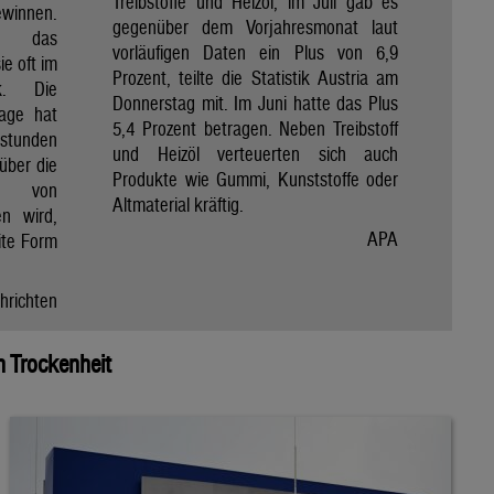
Treibstoffe und Heizöl, im Juli gab es
winnen.
gegenüber dem Vorjahresmonat laut
et das
vorläufigen Daten ein Plus von 6,9
e oft im
Prozent, teilte die Statistik Austria am
ik. Die
Donnerstag mit. Im Juni hatte das Plus
Tage hat
5,4 Prozent betragen. Neben Treibstoff
nstunden
und Heizöl verteuerten sich auch
über die
Produkte wie Gummi, Kunststoffe oder
e von
Altmaterial kräftig.
en wird,
APA
ite Form
hrichten
 Trockenheit