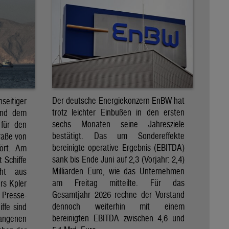
Der deutsche Energiekonzern EnBW hat
eitiger
trotz leichter Einbußen in den ersten
und dem
sechs Monaten seine Jahresziele
 für den
bestätigt. Das um Sondereffekte
raße von
bereinigte operative Ergebnis (EBITDA)
tört. Am
sank bis Ende Juni auf 2,3 (Vorjahr: 2,4)
t Schiffe
Milliarden Euro, wie das Unternehmen
eht aus
am Freitag mitteilte. Für das
rs Kpler
Gesamtjahr 2026 rechne der Vorstand
Presse-
dennoch weiterhin mit einem
ffe sind
bereinigten EBITDA zwischen 4,6 und
gangenen