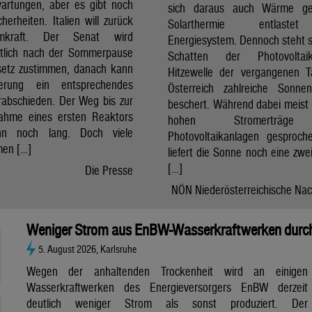
artungen, aber es gibt noch
sich daraus auch Wärme ge
cherheiten. Italien will zurück
Solarthermie entlast
mkraft. Der Senat wird
Energiesystem. Dennoch steht si
htlich nach der Sommerpause
Schatten der Photovolta
etz zustimmen, danach kann
Hitzewelle der vergangenen 
erung ein entsprechendes
Österreich zahlreiche Sonne
rabschieden. Der Weg bis zur
beschert. Während dabei meist 
nahme eines ersten Reaktors
hohen Stromerträg
n noch lang. Doch viele
Photovoltaikanlagen gesproch
en […]
liefert die Sonne noch eine zwe
[…]
Die Presse
NÖN Niederösterreichische Nac
Weniger Strom aus EnBW-Wasserkraftwerken durch
5. August 2026, Karlsruhe
Wegen der anhaltenden Trockenheit wird an einigen
Wasserkraftwerken des Energieversorgers EnBW derzeit
deutlich weniger Strom als sonst produziert. Der