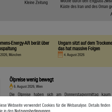
Woche durch den Engpass zwis
Kleine Zeitung
Küste des Iran und des Oman g
iemens-Energy-AR berät über
Ungarn sitzt auf dem Trocken
bspaltung
das hat massive Folgen
t 2026, München
4. August 2026
Ölpreise wenig bewegt
6. August 2026, Wien
Die Ölpreise haben sich am Donnerstagvormittag kaum
bewegt. Ein Barrel (159 Liter) der weltweiten Referenzsorte
iese Webseite verwendet Cookies für die Webanalyse. Details finden
Brent aus der Nordsee mit Lieferung Oktober kostete am
ie in den
Nutzungsbedingungen
.
Vormittag 79,75 US-Dollar und damit 0,4 Prozent mehr als am