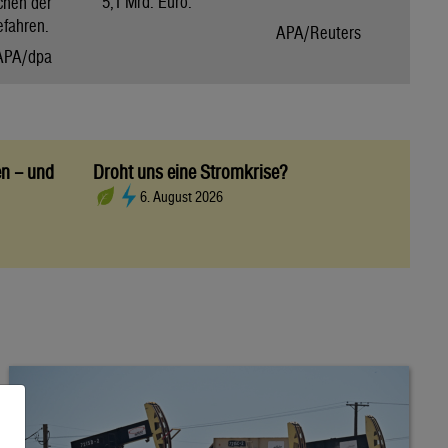
5,1 Mrd. Euro.
chen der
efahren.
APA/Reuters
APA/dpa
en – und
Droht uns eine Stromkrise?
6. August 2026