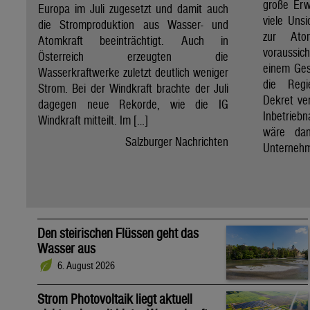
große Erw
Europa im Juli zugesetzt und damit auch
viele Unsi
die Stromproduktion aus Wasser- und
zur Ato
Atomkraft beeinträchtigt. Auch in
voraussic
Österreich erzeugten die
einem Ges
Wasserkraftwerke zuletzt deutlich weniger
die Regi
Strom. Bei der Windkraft brachte der Juli
Dekret ve
dagegen neue Rekorde, wie die IG
Inbetrieb
Windkraft mitteilt. Im […]
wäre dan
Salzburger Nachrichten
Unternehm
Den steirischen Flüssen geht das
Wasser aus
6. August 2026
Strom Photovoltaik liegt aktuell