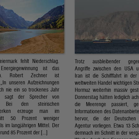
eiermark fehlt Niederschlag.
Trotz ausbleibender gegens
Energiegewinnung ist das
Angriffe zwischen den USA 
sch. Robert Zechner ist
Iran ist die Schifffahrt in der
. „In unseren Aufzeichnungen
weltweiten Handel wichtigen St
ch nie ein so trockenes Jahr
Hormuz weiterhin massiv ges
, sagt der Sprecher von
Donnerstag hätten lediglich ach
. Bei den steirischen
die Meerenge passiert, g
twerken erzeuge man im
Informationen des Datenanbiete
nitt 50 Prozent weniger
hervor, die der Deutschen 
ls im langjährigen Mittel. Der
Agentur vorliegen. Etwa 13 Schi
rund 85 Prozent der […]
demnach im Schnitt in der ver