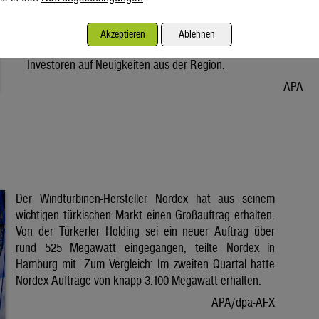
Vorabend. Der Preis bleibt damit weiter unter der Marke von
80 Dollar. Unter diese ist er am Dienstag wegen der Hoffnung
Akzeptieren
Ablehnen
auf eine Lösung im Iran-Krieg gesunken. Seitdem warten
Investoren auf Neuigkeiten aus der Region.
APA
Der Windturbinen-Hersteller Nordex hat aus seinem
wichtigen türkischen Markt einen Großauftrag erhalten.
Von der Türkerler Holding sei ein neuer Auftrag über
rund 525 Megawatt eingegangen, teilte Nordex in
Hamburg mit. Zum Vergleich: Im zweiten Quartal hatte
Nordex Aufträge von knapp 3.100 Megawatt erhalten.
APA/dpa-AFX