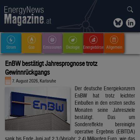
Strom
Gas
Emissionen
Ökologie
Energiebörse
Allgemein
EnBW bestätigt Jahresprognose trotz
Gewinnrückgangs
7. August 2026, Karlsruhe
Der deutsche Energiekonzern
EnBW hat trotz leichter
Einbußen in den ersten sechs
Monaten seine Jahresziele
bestätigt. Das um
Sondereffekte bereinigte
operative Ergebnis (EBITDA)
sank bis Ende Juni auf 2,3 (Vorjahr: 2,4) Milliarden Euro, wie das