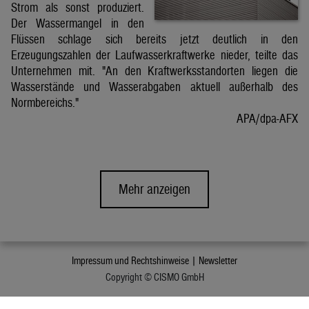
Strom als sonst produziert.
Der Wassermangel in den
Flüssen schlage sich bereits jetzt deutlich in den
Erzeugungszahlen der Laufwasserkraftwerke nieder, teilte das
Unternehmen mit. "An den Kraftwerksstandorten liegen die
Wasserstände und Wasserabgaben aktuell außerhalb des
Normbereichs."
APA/dpa-AFX
Mehr anzeigen
Impressum und Rechtshinweise |
Newsletter
Copyright © CISMO GmbH