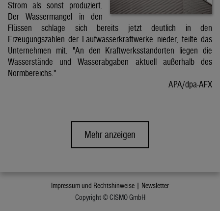
Strom als sonst produziert.
Der Wassermangel in den
Flüssen schlage sich bereits jetzt deutlich in den
Erzeugungszahlen der Laufwasserkraftwerke nieder, teilte das
Unternehmen mit. "An den Kraftwerksstandorten liegen die
Wasserstände und Wasserabgaben aktuell außerhalb des
Normbereichs."
APA/dpa-AFX
Mehr anzeigen
Impressum und Rechtshinweise |
Newsletter
Copyright © CISMO GmbH