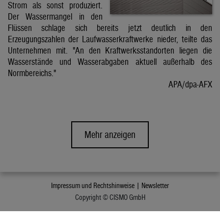
Strom als sonst produziert.
Der Wassermangel in den
Flüssen schlage sich bereits jetzt deutlich in den
Erzeugungszahlen der Laufwasserkraftwerke nieder, teilte das
Unternehmen mit. "An den Kraftwerksstandorten liegen die
Wasserstände und Wasserabgaben aktuell außerhalb des
Normbereichs."
APA/dpa-AFX
Mehr anzeigen
Impressum und Rechtshinweise |
Newsletter
Copyright © CISMO GmbH