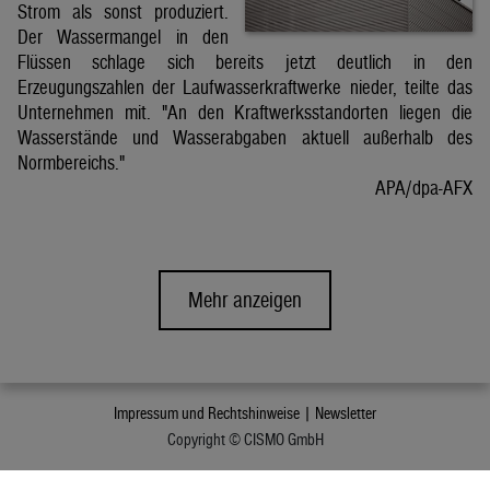
Strom als sonst produziert.
Der Wassermangel in den
Flüssen schlage sich bereits jetzt deutlich in den
Erzeugungszahlen der Laufwasserkraftwerke nieder, teilte das
Unternehmen mit. "An den Kraftwerksstandorten liegen die
Wasserstände und Wasserabgaben aktuell außerhalb des
Normbereichs."
APA/dpa-AFX
Mehr anzeigen
Impressum und Rechtshinweise |
Newsletter
Copyright © CISMO GmbH