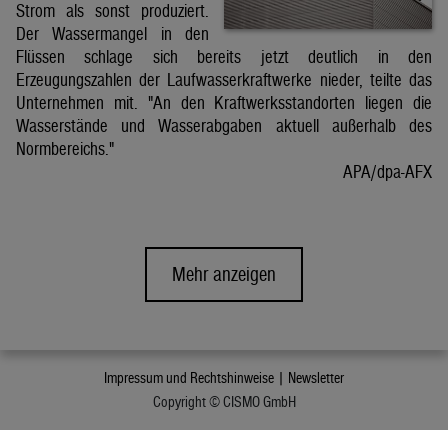
Strom als sonst produziert.
Der Wassermangel in den
Flüssen schlage sich bereits jetzt deutlich in den
Erzeugungszahlen der Laufwasserkraftwerke nieder, teilte das
Unternehmen mit. "An den Kraftwerksstandorten liegen die
Wasserstände und Wasserabgaben aktuell außerhalb des
Normbereichs."
APA/dpa-AFX
Mehr anzeigen
Impressum und Rechtshinweise |
Newsletter
Copyright © CISMO GmbH