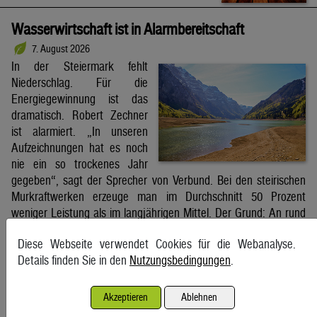
Wasserwirtschaft ist in Alarmbereitschaft
7. August 2026
In der Steiermark fehlt
Niederschlag. Für die
Energiegewinnung ist das
dramatisch. Robert Zechner
ist alarmiert. „In unseren
Aufzeichnungen hat es noch
nie ein so trockenes Jahr
gegeben“, sagt der Sprecher von Verbund. Bei den steirischen
Murkraftwerken erzeuge man im Durchschnitt 50 Prozent
weniger Leistung als im langjährigen Mittel. Der Grund: An rund
85 Prozent der […]
Diese Webseite verwendet Cookies für die Webanalyse.
Kleine Zeitung
Details finden Sie in den
Nutzungsbedingungen
.
Schifffahrt in Straße von Hormuz weiterhin massiv
Akzeptieren
Ablehnen
gestört