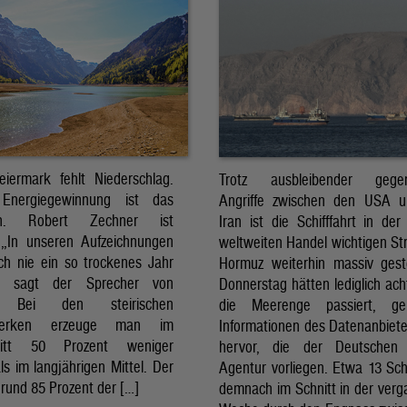
eiermark fehlt Niederschlag.
Trotz ausbleibender gegens
Energiegewinnung ist das
Angriffe zwischen den USA 
sch. Robert Zechner ist
Iran ist die Schifffahrt in der
. „In unseren Aufzeichnungen
weltweiten Handel wichtigen St
ch nie ein so trockenes Jahr
Hormuz weiterhin massiv ges
, sagt der Sprecher von
Donnerstag hätten lediglich ach
. Bei den steirischen
die Meerenge passiert, g
twerken erzeuge man im
Informationen des Datenanbiete
nitt 50 Prozent weniger
hervor, die der Deutschen 
ls im langjährigen Mittel. Der
Agentur vorliegen. Etwa 13 Schi
rund 85 Prozent der […]
demnach im Schnitt in der ver