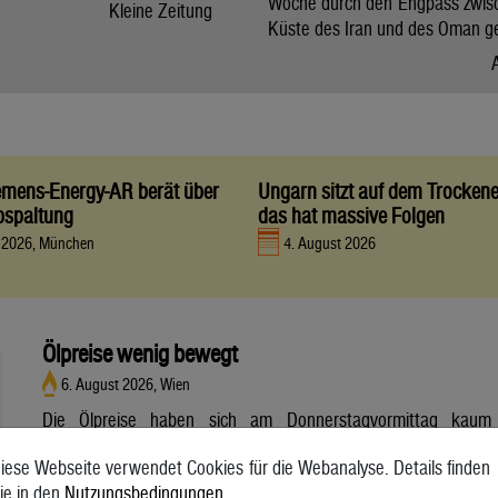
Woche durch den Engpass zwis
Kleine Zeitung
Küste des Iran und des Oman g
iemens-Energy-AR berät über
Ungarn sitzt auf dem Trocken
bspaltung
das hat massive Folgen
t 2026, München
4. August 2026
Ölpreise wenig bewegt
6. August 2026, Wien
Die Ölpreise haben sich am Donnerstagvormittag kaum
bewegt. Ein Barrel (159 Liter) der weltweiten Referenzsorte
iese Webseite verwendet Cookies für die Webanalyse. Details finden
Brent aus der Nordsee mit Lieferung Oktober kostete am
ie in den
Nutzungsbedingungen
.
Vormittag 79,75 US-Dollar und damit 0,4 Prozent mehr als am