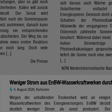
artungen, aber es gibt noch
sich daraus auch Wärme ge
cherheiten. Italien will zurück
Solarthermie entlast
mkraft. Der Senat wird
Energiesystem. Dennoch steht si
htlich nach der Sommerpause
Schatten der Photovolta
etz zustimmen, danach kann
Hitzewelle der vergangenen 
erung ein entsprechendes
Österreich zahlreiche Sonne
rabschieden. Der Weg bis zur
beschert. Während dabei meist 
nahme eines ersten Reaktors
hohen Stromerträg
n noch lang. Doch viele
Photovoltaikanlagen gesproch
en […]
liefert die Sonne noch eine zwe
[…]
Die Presse
NÖN Niederösterreichische Nac
Weniger Strom aus EnBW-Wasserkraftwerken durch
5. August 2026, Karlsruhe
Wegen der anhaltenden Trockenheit wird an einigen
Wasserkraftwerken des Energieversorgers EnBW derzeit
deutlich weniger Strom als sonst produziert. Der