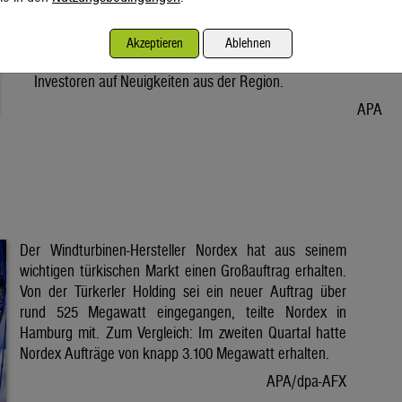
Vorabend. Der Preis bleibt damit weiter unter der Marke von
80 Dollar. Unter diese ist er am Dienstag wegen der Hoffnung
Akzeptieren
Ablehnen
auf eine Lösung im Iran-Krieg gesunken. Seitdem warten
Investoren auf Neuigkeiten aus der Region.
APA
Der Windturbinen-Hersteller Nordex hat aus seinem
wichtigen türkischen Markt einen Großauftrag erhalten.
Von der Türkerler Holding sei ein neuer Auftrag über
rund 525 Megawatt eingegangen, teilte Nordex in
Hamburg mit. Zum Vergleich: Im zweiten Quartal hatte
Nordex Aufträge von knapp 3.100 Megawatt erhalten.
APA/dpa-AFX