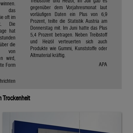
Treibstoffe und Heizöl, im Juli gab es
winnen.
gegenüber dem Vorjahresmonat laut
et das
vorläufigen Daten ein Plus von 6,9
e oft im
Prozent, teilte die Statistik Austria am
ik. Die
Donnerstag mit. Im Juni hatte das Plus
Tage hat
5,4 Prozent betragen. Neben Treibstoff
nstunden
und Heizöl verteuerten sich auch
über die
Produkte wie Gummi, Kunststoffe oder
e von
Altmaterial kräftig.
en wird,
APA
ite Form
hrichten
 Trockenheit