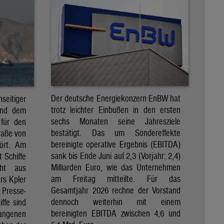
Der deutsche Energiekonzern EnBW hat
eitiger
trotz leichter Einbußen in den ersten
und dem
sechs Monaten seine Jahresziele
 für den
bestätigt. Das um Sondereffekte
raße von
bereinigte operative Ergebnis (EBITDA)
tört. Am
sank bis Ende Juni auf 2,3 (Vorjahr: 2,4)
t Schiffe
Milliarden Euro, wie das Unternehmen
eht aus
am Freitag mitteilte. Für das
rs Kpler
Gesamtjahr 2026 rechne der Vorstand
Presse-
dennoch weiterhin mit einem
ffe sind
bereinigten EBITDA zwischen 4,6 und
gangenen