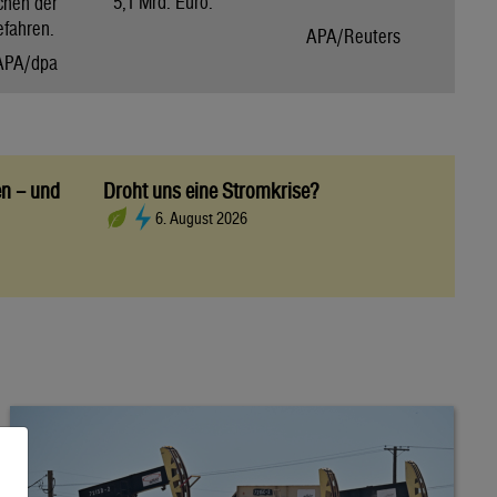
5,1 Mrd. Euro.
chen der
efahren.
APA/Reuters
APA/dpa
en – und
Droht uns eine Stromkrise?
6. August 2026