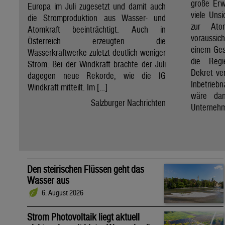
große Erw
Europa im Juli zugesetzt und damit auch
viele Unsi
die Stromproduktion aus Wasser- und
zur Ato
Atomkraft beeinträchtigt. Auch in
voraussic
Österreich erzeugten die
einem Ges
Wasserkraftwerke zuletzt deutlich weniger
die Regi
Strom. Bei der Windkraft brachte der Juli
Dekret ve
dagegen neue Rekorde, wie die IG
Inbetrieb
Windkraft mitteilt. Im […]
wäre dan
Salzburger Nachrichten
Unternehm
Den steirischen Flüssen geht das
Wasser aus
6. August 2026
Strom Photovoltaik liegt aktuell