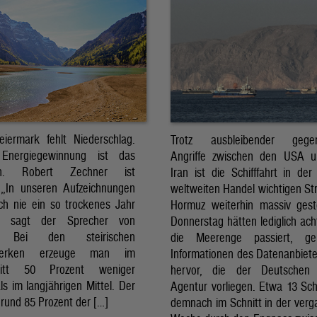
eiermark fehlt Niederschlag.
Trotz ausbleibender gegens
Energiegewinnung ist das
Angriffe zwischen den USA 
sch. Robert Zechner ist
Iran ist die Schifffahrt in der
. „In unseren Aufzeichnungen
weltweiten Handel wichtigen St
ch nie ein so trockenes Jahr
Hormuz weiterhin massiv ges
, sagt der Sprecher von
Donnerstag hätten lediglich ach
. Bei den steirischen
die Meerenge passiert, g
twerken erzeuge man im
Informationen des Datenanbiete
nitt 50 Prozent weniger
hervor, die der Deutschen 
ls im langjährigen Mittel. Der
Agentur vorliegen. Etwa 13 Schi
rund 85 Prozent der […]
demnach im Schnitt in der ver