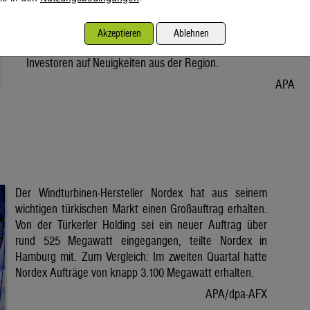
Vorabend. Der Preis bleibt damit weiter unter der Marke von
80 Dollar. Unter diese ist er am Dienstag wegen der Hoffnung
Akzeptieren
Ablehnen
auf eine Lösung im Iran-Krieg gesunken. Seitdem warten
Investoren auf Neuigkeiten aus der Region.
APA
Der Windturbinen-Hersteller Nordex hat aus seinem
wichtigen türkischen Markt einen Großauftrag erhalten.
Von der Türkerler Holding sei ein neuer Auftrag über
rund 525 Megawatt eingegangen, teilte Nordex in
Hamburg mit. Zum Vergleich: Im zweiten Quartal hatte
Nordex Aufträge von knapp 3.100 Megawatt erhalten.
APA/dpa-AFX