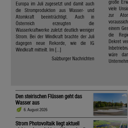
große Erw
Europa im Juli zugesetzt und damit auch
viele Unsi
die Stromproduktion aus Wasser- und
zur Ato
Atomkraft beeinträchtigt. Auch in
voraussic
Österreich erzeugten die
einem Ges
Wasserkraftwerke zuletzt deutlich weniger
die Regi
Strom. Bei der Windkraft brachte der Juli
Dekret ve
dagegen neue Rekorde, wie die IG
Inbetrieb
Windkraft mitteilt. Im […]
wäre dan
Salzburger Nachrichten
Unternehm
Den steirischen Flüssen geht das
Wasser aus
6. August 2026
Strom Photovoltaik liegt aktuell