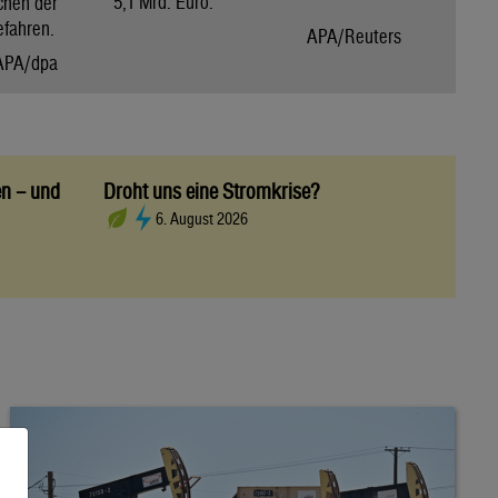
5,1 Mrd. Euro.
chen der
efahren.
APA/Reuters
APA/dpa
en – und
Droht uns eine Stromkrise?
6. August 2026