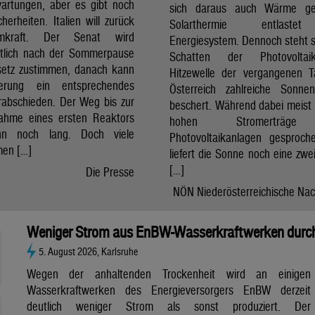
artungen, aber es gibt noch
sich daraus auch Wärme ge
cherheiten. Italien will zurück
Solarthermie entlast
mkraft. Der Senat wird
Energiesystem. Dennoch steht si
htlich nach der Sommerpause
Schatten der Photovolta
etz zustimmen, danach kann
Hitzewelle der vergangenen 
erung ein entsprechendes
Österreich zahlreiche Sonne
rabschieden. Der Weg bis zur
beschert. Während dabei meist 
nahme eines ersten Reaktors
hohen Stromerträg
n noch lang. Doch viele
Photovoltaikanlagen gesproch
en […]
liefert die Sonne noch eine zwe
[…]
Die Presse
NÖN Niederösterreichische Nac
Weniger Strom aus EnBW-Wasserkraftwerken durch
5. August 2026, Karlsruhe
Wegen der anhaltenden Trockenheit wird an einigen
Wasserkraftwerken des Energieversorgers EnBW derzeit
deutlich weniger Strom als sonst produziert. Der