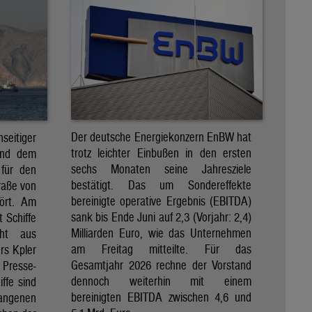
Der deutsche Energiekonzern EnBW hat
eitiger
trotz leichter Einbußen in den ersten
und dem
sechs Monaten seine Jahresziele
 für den
bestätigt. Das um Sondereffekte
raße von
bereinigte operative Ergebnis (EBITDA)
tört. Am
sank bis Ende Juni auf 2,3 (Vorjahr: 2,4)
t Schiffe
Milliarden Euro, wie das Unternehmen
eht aus
am Freitag mitteilte. Für das
rs Kpler
Gesamtjahr 2026 rechne der Vorstand
Presse-
dennoch weiterhin mit einem
ffe sind
bereinigten EBITDA zwischen 4,6 und
gangenen