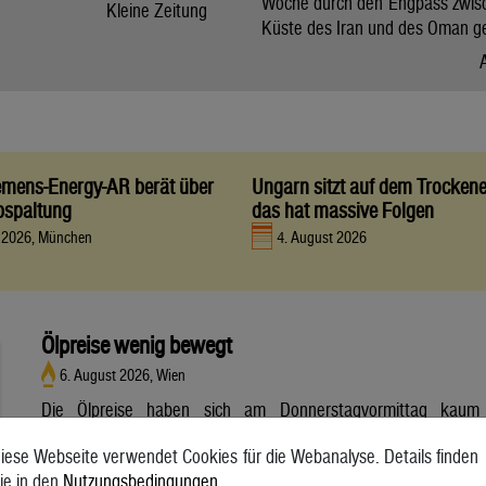
Woche durch den Engpass zwis
Kleine Zeitung
Küste des Iran und des Oman g
iemens-Energy-AR berät über
Ungarn sitzt auf dem Trocken
bspaltung
das hat massive Folgen
t 2026, München
4. August 2026
Ölpreise wenig bewegt
6. August 2026, Wien
Die Ölpreise haben sich am Donnerstagvormittag kaum
bewegt. Ein Barrel (159 Liter) der weltweiten Referenzsorte
iese Webseite verwendet Cookies für die Webanalyse. Details finden
Brent aus der Nordsee mit Lieferung Oktober kostete am
ie in den
Nutzungsbedingungen
.
Vormittag 79,75 US-Dollar und damit 0,4 Prozent mehr als am