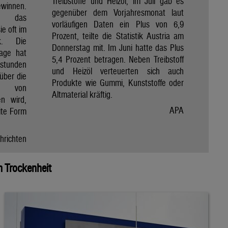
Treibstoffe und Heizöl, im Juli gab es
winnen.
gegenüber dem Vorjahresmonat laut
et das
vorläufigen Daten ein Plus von 6,9
e oft im
Prozent, teilte die Statistik Austria am
ik. Die
Donnerstag mit. Im Juni hatte das Plus
Tage hat
5,4 Prozent betragen. Neben Treibstoff
nstunden
und Heizöl verteuerten sich auch
über die
Produkte wie Gummi, Kunststoffe oder
e von
Altmaterial kräftig.
en wird,
APA
ite Form
hrichten
 Trockenheit