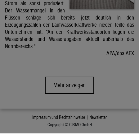
Strom als sonst produziert.
Der Wassermangel in den
Flüssen schlage sich bereits jetzt deutlich in den
Erzeugungszahlen der Laufwasserkraftwerke nieder, teilte das
Unternehmen mit. "An den Kraftwerksstandorten liegen die
Wasserstände und Wasserabgaben aktuell außerhalb des
Normbereichs."
APA/dpa-AFX
Mehr anzeigen
Impressum und Rechtshinweise |
Newsletter
Copyright © CISMO GmbH