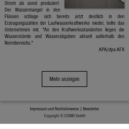
Strom als sonst produziert.
Der Wassermangel in den
Flüssen schlage sich bereits jetzt deutlich in den
Erzeugungszahlen der Laufwasserkraftwerke nieder, teilte das
Unternehmen mit. "An den Kraftwerksstandorten liegen die
Wasserstände und Wasserabgaben aktuell außerhalb des
Normbereichs."
APA/dpa-AFX
Mehr anzeigen
Impressum und Rechtshinweise |
Newsletter
Copyright © CISMO GmbH