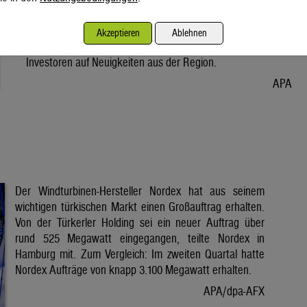
Vorabend. Der Preis bleibt damit weiter unter der Marke von
80 Dollar. Unter diese ist er am Dienstag wegen der Hoffnung
Akzeptieren
Ablehnen
auf eine Lösung im Iran-Krieg gesunken. Seitdem warten
Investoren auf Neuigkeiten aus der Region.
APA
Der Windturbinen-Hersteller Nordex hat aus seinem
wichtigen türkischen Markt einen Großauftrag erhalten.
Von der Türkerler Holding sei ein neuer Auftrag über
rund 525 Megawatt eingegangen, teilte Nordex in
Hamburg mit. Zum Vergleich: Im zweiten Quartal hatte
Nordex Aufträge von knapp 3.100 Megawatt erhalten.
APA/dpa-AFX