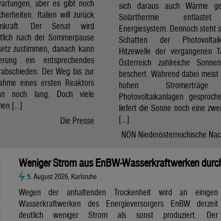
artungen, aber es gibt noch
sich daraus auch Wärme ge
cherheiten. Italien will zurück
Solarthermie entlast
mkraft. Der Senat wird
Energiesystem. Dennoch steht si
htlich nach der Sommerpause
Schatten der Photovolta
etz zustimmen, danach kann
Hitzewelle der vergangenen 
erung ein entsprechendes
Österreich zahlreiche Sonne
rabschieden. Der Weg bis zur
beschert. Während dabei meist 
nahme eines ersten Reaktors
hohen Stromerträg
n noch lang. Doch viele
Photovoltaikanlagen gesproch
en […]
liefert die Sonne noch eine zwe
[…]
Die Presse
NÖN Niederösterreichische Nac
Weniger Strom aus EnBW-Wasserkraftwerken durch
5. August 2026, Karlsruhe
Wegen der anhaltenden Trockenheit wird an einigen
Wasserkraftwerken des Energieversorgers EnBW derzeit
deutlich weniger Strom als sonst produziert. Der