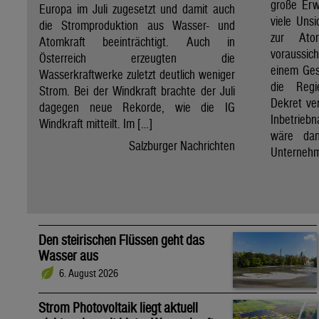
große Erw
Europa im Juli zugesetzt und damit auch
viele Unsi
die Stromproduktion aus Wasser- und
zur Ato
Atomkraft beeinträchtigt. Auch in
voraussic
Österreich erzeugten die
einem Ges
Wasserkraftwerke zuletzt deutlich weniger
die Regi
Strom. Bei der Windkraft brachte der Juli
Dekret ve
dagegen neue Rekorde, wie die IG
Inbetrieb
Windkraft mitteilt. Im […]
wäre dan
Salzburger Nachrichten
Unternehm
Den steirischen Flüssen geht das
Wasser aus
6. August 2026
Strom Photovoltaik liegt aktuell