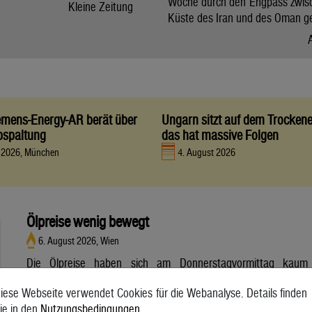
Woche durch den Engpass zwis
Kleine Zeitung
Küste des Iran und des Oman g
iemens-Energy-AR berät über
Ungarn sitzt auf dem Trocken
bspaltung
das hat massive Folgen
t 2026, München
4. August 2026
Ölpreise wenig bewegt
6. August 2026, Wien
Die Ölpreise haben sich am Donnerstagvormittag kaum
bewegt. Ein Barrel (159 Liter) der weltweiten Referenzsorte
iese Webseite verwendet Cookies für die Webanalyse. Details finden
Brent aus der Nordsee mit Lieferung Oktober kostete am
ie in den
Nutzungsbedingungen
.
Vormittag 79,75 US-Dollar und damit 0,4 Prozent mehr als am