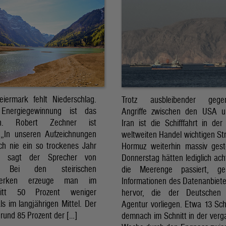
eiermark fehlt Niederschlag.
Trotz ausbleibender gegens
Energiegewinnung ist das
Angriffe zwischen den USA 
sch. Robert Zechner ist
Iran ist die Schifffahrt in der
. „In unseren Aufzeichnungen
weltweiten Handel wichtigen St
ch nie ein so trockenes Jahr
Hormuz weiterhin massiv ges
, sagt der Sprecher von
Donnerstag hätten lediglich ach
. Bei den steirischen
die Meerenge passiert, g
twerken erzeuge man im
Informationen des Datenanbiete
nitt 50 Prozent weniger
hervor, die der Deutschen 
ls im langjährigen Mittel. Der
Agentur vorliegen. Etwa 13 Schi
rund 85 Prozent der […]
demnach im Schnitt in der ver