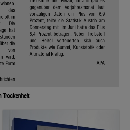
Treibstoffe und Heizöl, im Juli gab es
winnen.
gegenüber dem Vorjahresmonat laut
et das
vorläufigen Daten ein Plus von 6,9
e oft im
Prozent, teilte die Statistik Austria am
ik. Die
Donnerstag mit. Im Juni hatte das Plus
Tage hat
5,4 Prozent betragen. Neben Treibstoff
nstunden
und Heizöl verteuerten sich auch
über die
Produkte wie Gummi, Kunststoffe oder
e von
Altmaterial kräftig.
en wird,
APA
ite Form
hrichten
 Trockenheit