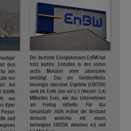
Der deutsche Energiekonzern EnBW hat
eitiger
trotz leichter Einbußen in den ersten
und dem
sechs Monaten seine Jahresziele
 für den
bestätigt. Das um Sondereffekte
raße von
bereinigte operative Ergebnis (EBITDA)
tört. Am
sank bis Ende Juni auf 2,3 (Vorjahr: 2,4)
t Schiffe
Milliarden Euro, wie das Unternehmen
eht aus
am Freitag mitteilte. Für das
rs Kpler
Gesamtjahr 2026 rechne der Vorstand
Presse-
dennoch weiterhin mit einem
ffe sind
bereinigten EBITDA zwischen 4,6 und
gangenen