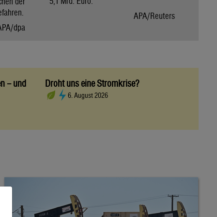
5,1 Mrd. Euro.
chen der
efahren.
APA/Reuters
APA/dpa
en – und
Droht uns eine Stromkrise?
6. August 2026