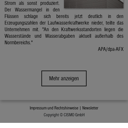
Strom als sonst produziert.
Der Wassermangel in den
Flüssen schlage sich bereits jetzt deutlich in den
Erzeugungszahlen der Laufwasserkraftwerke nieder, teilte das
Unternehmen mit. "An den Kraftwerksstandorten liegen die
Wasserstände und Wasserabgaben aktuell außerhalb des
Normbereichs."
APA/dpa-AFX
Mehr anzeigen
Impressum und Rechtshinweise |
Newsletter
Copyright © CISMO GmbH