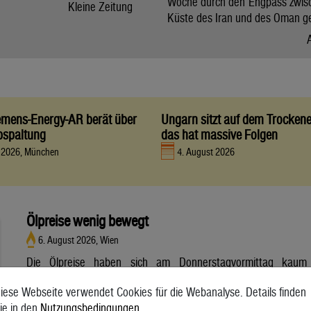
Woche durch den Engpass zwis
Kleine Zeitung
Küste des Iran und des Oman g
iemens-Energy-AR berät über
Ungarn sitzt auf dem Trocken
bspaltung
das hat massive Folgen
t 2026, München
4. August 2026
Ölpreise wenig bewegt
6. August 2026, Wien
Die Ölpreise haben sich am Donnerstagvormittag kaum
bewegt. Ein Barrel (159 Liter) der weltweiten Referenzsorte
iese Webseite verwendet Cookies für die Webanalyse. Details finden
Brent aus der Nordsee mit Lieferung Oktober kostete am
ie in den
Nutzungsbedingungen
.
Vormittag 79,75 US-Dollar und damit 0,4 Prozent mehr als am