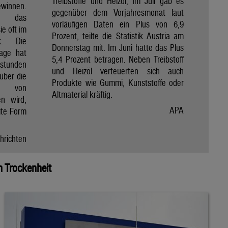
Treibstoffe und Heizöl, im Juli gab es
winnen.
gegenüber dem Vorjahresmonat laut
et das
vorläufigen Daten ein Plus von 6,9
e oft im
Prozent, teilte die Statistik Austria am
ik. Die
Donnerstag mit. Im Juni hatte das Plus
Tage hat
5,4 Prozent betragen. Neben Treibstoff
nstunden
und Heizöl verteuerten sich auch
über die
Produkte wie Gummi, Kunststoffe oder
e von
Altmaterial kräftig.
en wird,
APA
ite Form
hrichten
 Trockenheit