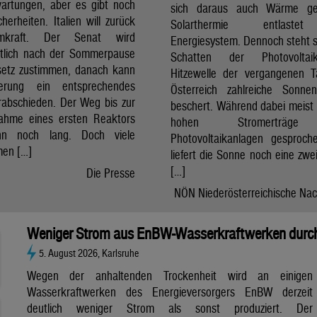
artungen, aber es gibt noch
sich daraus auch Wärme ge
cherheiten. Italien will zurück
Solarthermie entlast
mkraft. Der Senat wird
Energiesystem. Dennoch steht si
htlich nach der Sommerpause
Schatten der Photovolta
etz zustimmen, danach kann
Hitzewelle der vergangenen 
erung ein entsprechendes
Österreich zahlreiche Sonne
rabschieden. Der Weg bis zur
beschert. Während dabei meist 
nahme eines ersten Reaktors
hohen Stromerträg
n noch lang. Doch viele
Photovoltaikanlagen gesproch
en […]
liefert die Sonne noch eine zwe
[…]
Die Presse
NÖN Niederösterreichische Nac
Weniger Strom aus EnBW-Wasserkraftwerken durch
5. August 2026, Karlsruhe
Wegen der anhaltenden Trockenheit wird an einigen
Wasserkraftwerken des Energieversorgers EnBW derzeit
deutlich weniger Strom als sonst produziert. Der