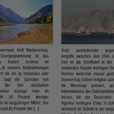
eiermark fehlt Niederschlag.
Trotz ausbleibender gegens
Energiegewinnung ist das
Angriffe zwischen den USA 
sch. Robert Zechner ist
Iran ist die Schifffahrt in der
. „In unseren Aufzeichnungen
weltweiten Handel wichtigen St
ch nie ein so trockenes Jahr
Hormuz weiterhin massiv ges
, sagt der Sprecher von
Donnerstag hätten lediglich ach
. Bei den steirischen
die Meerenge passiert, g
twerken erzeuge man im
Informationen des Datenanbiete
nitt 50 Prozent weniger
hervor, die der Deutschen 
ls im langjährigen Mittel. Der
Agentur vorliegen. Etwa 13 Schi
rund 85 Prozent der […]
demnach im Schnitt in der ver