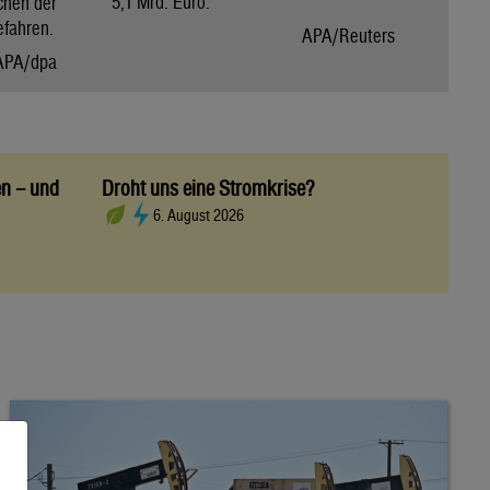
5,1 Mrd. Euro.
chen der
efahren.
APA/Reuters
APA/dpa
en – und
Droht uns eine Stromkrise?
6. August 2026