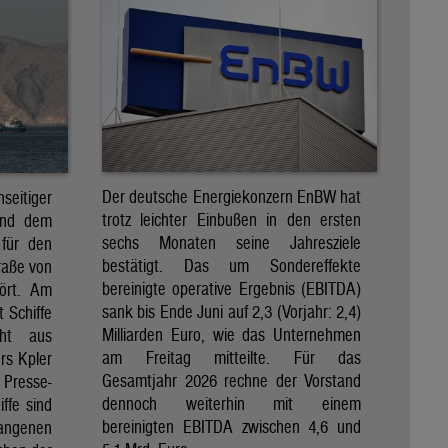
Der deutsche Energiekonzern EnBW hat
eitiger
trotz leichter Einbußen in den ersten
und dem
sechs Monaten seine Jahresziele
 für den
bestätigt. Das um Sondereffekte
raße von
bereinigte operative Ergebnis (EBITDA)
tört. Am
sank bis Ende Juni auf 2,3 (Vorjahr: 2,4)
t Schiffe
Milliarden Euro, wie das Unternehmen
eht aus
am Freitag mitteilte. Für das
rs Kpler
Gesamtjahr 2026 rechne der Vorstand
Presse-
dennoch weiterhin mit einem
ffe sind
bereinigten EBITDA zwischen 4,6 und
gangenen