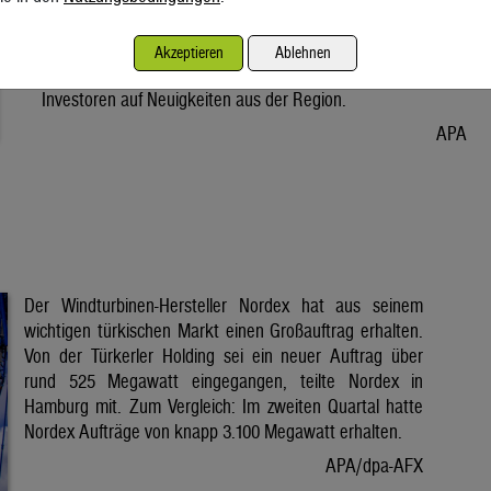
Vorabend. Der Preis bleibt damit weiter unter der Marke von
80 Dollar. Unter diese ist er am Dienstag wegen der Hoffnung
Akzeptieren
Ablehnen
auf eine Lösung im Iran-Krieg gesunken. Seitdem warten
Investoren auf Neuigkeiten aus der Region.
APA
Der Windturbinen-Hersteller Nordex hat aus seinem
wichtigen türkischen Markt einen Großauftrag erhalten.
Von der Türkerler Holding sei ein neuer Auftrag über
rund 525 Megawatt eingegangen, teilte Nordex in
Hamburg mit. Zum Vergleich: Im zweiten Quartal hatte
Nordex Aufträge von knapp 3.100 Megawatt erhalten.
APA/dpa-AFX