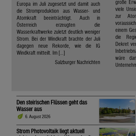
große Erw
Europa im Juli zugesetzt und damit auch
viele Unsi
die Stromproduktion aus Wasser- und
zur Ato
Atomkraft beeinträchtigt. Auch in
voraussic
Österreich erzeugten die
einem Ges
Wasserkraftwerke zuletzt deutlich weniger
die Regi
Strom. Bei der Windkraft brachte der Juli
Dekret ve
dagegen neue Rekorde, wie die IG
Inbetrieb
Windkraft mitteilt. Im […]
wäre dan
Salzburger Nachrichten
Unternehm
Den steirischen Flüssen geht das
Wasser aus
6. August 2026
Strom Photovoltaik liegt aktuell