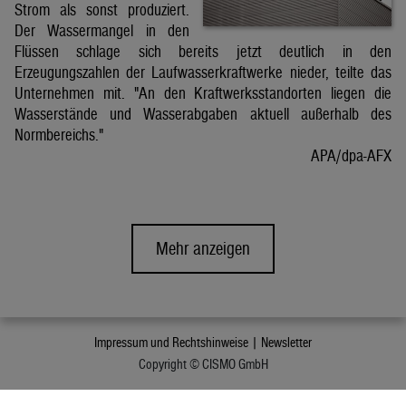
Strom als sonst produziert.
Der Wassermangel in den
Flüssen schlage sich bereits jetzt deutlich in den
Erzeugungszahlen der Laufwasserkraftwerke nieder, teilte das
Unternehmen mit. "An den Kraftwerksstandorten liegen die
Wasserstände und Wasserabgaben aktuell außerhalb des
Normbereichs."
APA/dpa-AFX
Mehr anzeigen
Impressum und Rechtshinweise |
Newsletter
Copyright © CISMO GmbH