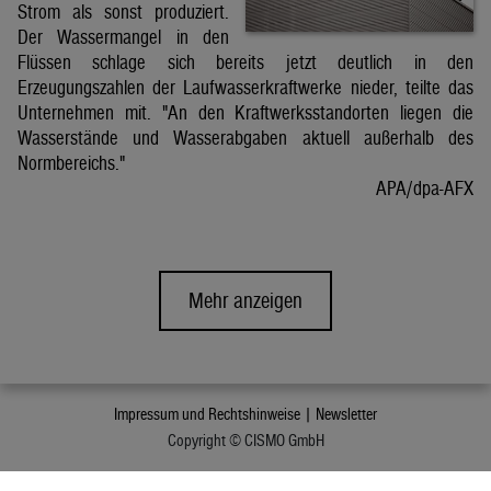
Strom als sonst produziert.
Der Wassermangel in den
Flüssen schlage sich bereits jetzt deutlich in den
Erzeugungszahlen der Laufwasserkraftwerke nieder, teilte das
Unternehmen mit. "An den Kraftwerksstandorten liegen die
Wasserstände und Wasserabgaben aktuell außerhalb des
Normbereichs."
APA/dpa-AFX
Mehr anzeigen
Impressum und Rechtshinweise |
Newsletter
Copyright © CISMO GmbH