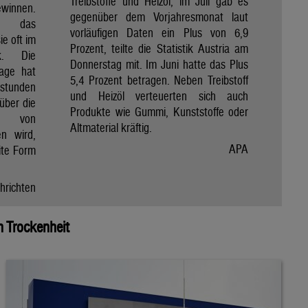
Treibstoffe und Heizöl, im Juli gab es
winnen.
gegenüber dem Vorjahresmonat laut
et das
vorläufigen Daten ein Plus von 6,9
e oft im
Prozent, teilte die Statistik Austria am
ik. Die
Donnerstag mit. Im Juni hatte das Plus
Tage hat
5,4 Prozent betragen. Neben Treibstoff
nstunden
und Heizöl verteuerten sich auch
über die
Produkte wie Gummi, Kunststoffe oder
e von
Altmaterial kräftig.
en wird,
APA
ite Form
hrichten
 Trockenheit