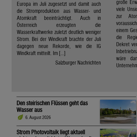
große Erw
Europa im Juli zugesetzt und damit auch
viele Unsi
die Stromproduktion aus Wasser- und
zur Ato
Atomkraft beeinträchtigt. Auch in
voraussic
Österreich erzeugten die
einem Ges
Wasserkraftwerke zuletzt deutlich weniger
die Regi
Strom. Bei der Windkraft brachte der Juli
Dekret ve
dagegen neue Rekorde, wie die IG
Inbetrieb
Windkraft mitteilt. Im […]
wäre dan
Salzburger Nachrichten
Unternehm
Den steirischen Flüssen geht das
Wasser aus
6. August 2026
Strom Photovoltaik liegt aktuell