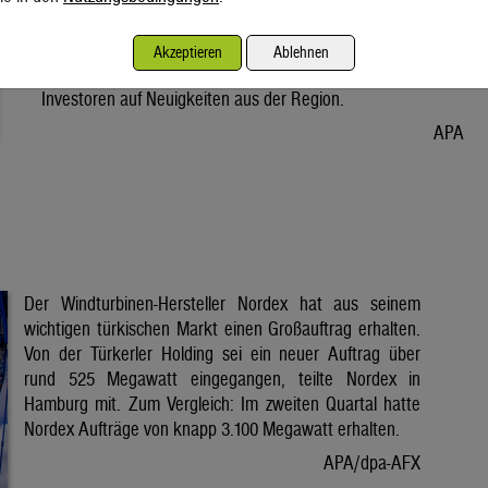
Vorabend. Der Preis bleibt damit weiter unter der Marke von
80 Dollar. Unter diese ist er am Dienstag wegen der Hoffnung
Akzeptieren
Ablehnen
auf eine Lösung im Iran-Krieg gesunken. Seitdem warten
Investoren auf Neuigkeiten aus der Region.
APA
Der Windturbinen-Hersteller Nordex hat aus seinem
wichtigen türkischen Markt einen Großauftrag erhalten.
Von der Türkerler Holding sei ein neuer Auftrag über
rund 525 Megawatt eingegangen, teilte Nordex in
Hamburg mit. Zum Vergleich: Im zweiten Quartal hatte
Nordex Aufträge von knapp 3.100 Megawatt erhalten.
APA/dpa-AFX