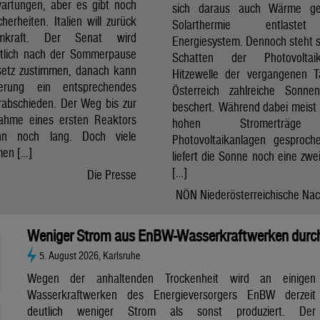
artungen, aber es gibt noch
sich daraus auch Wärme ge
cherheiten. Italien will zurück
Solarthermie entlast
mkraft. Der Senat wird
Energiesystem. Dennoch steht si
htlich nach der Sommerpause
Schatten der Photovolta
etz zustimmen, danach kann
Hitzewelle der vergangenen 
erung ein entsprechendes
Österreich zahlreiche Sonne
rabschieden. Der Weg bis zur
beschert. Während dabei meist 
nahme eines ersten Reaktors
hohen Stromerträg
n noch lang. Doch viele
Photovoltaikanlagen gesproch
en […]
liefert die Sonne noch eine zwe
[…]
Die Presse
NÖN Niederösterreichische Nac
Weniger Strom aus EnBW-Wasserkraftwerken durch
5. August 2026, Karlsruhe
Wegen der anhaltenden Trockenheit wird an einigen
Wasserkraftwerken des Energieversorgers EnBW derzeit
deutlich weniger Strom als sonst produziert. Der