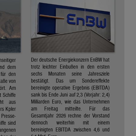
Der deutsche Energiekonzern EnBW hat
eitiger
trotz leichter Einbußen in den ersten
und dem
sechs Monaten seine Jahresziele
 für den
bestätigt. Das um Sondereffekte
raße von
bereinigte operative Ergebnis (EBITDA)
tört. Am
sank bis Ende Juni auf 2,3 (Vorjahr: 2,4)
t Schiffe
Milliarden Euro, wie das Unternehmen
eht aus
am Freitag mitteilte. Für das
rs Kpler
Gesamtjahr 2026 rechne der Vorstand
Presse-
dennoch weiterhin mit einem
ffe sind
bereinigten EBITDA zwischen 4,6 und
gangenen