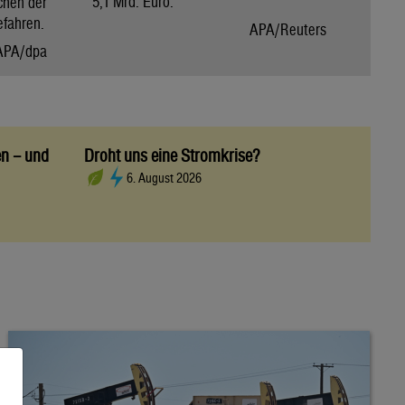
5,1 Mrd. Euro.
chen der
efahren.
APA/Reuters
APA/dpa
en – und
Droht uns eine Stromkrise?
6. August 2026