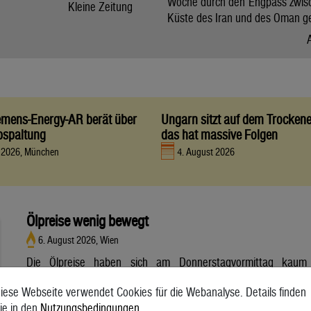
Woche durch den Engpass zwis
Kleine Zeitung
Küste des Iran und des Oman g
iemens-Energy-AR berät über
Ungarn sitzt auf dem Trocken
bspaltung
das hat massive Folgen
t 2026, München
4. August 2026
Ölpreise wenig bewegt
6. August 2026, Wien
Die Ölpreise haben sich am Donnerstagvormittag kaum
bewegt. Ein Barrel (159 Liter) der weltweiten Referenzsorte
iese Webseite verwendet Cookies für die Webanalyse. Details finden
Brent aus der Nordsee mit Lieferung Oktober kostete am
ie in den
Nutzungsbedingungen
.
Vormittag 79,75 US-Dollar und damit 0,4 Prozent mehr als am