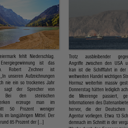
eiermark fehlt Niederschlag.
Trotz ausbleibender gegens
Energiegewinnung ist das
Angriffe zwischen den USA 
sch. Robert Zechner ist
Iran ist die Schifffahrt in der
. „In unseren Aufzeichnungen
weltweiten Handel wichtigen St
ch nie ein so trockenes Jahr
Hormuz weiterhin massiv ges
, sagt der Sprecher von
Donnerstag hätten lediglich ach
. Bei den steirischen
die Meerenge passiert, g
twerken erzeuge man im
Informationen des Datenanbiete
nitt 50 Prozent weniger
hervor, die der Deutschen 
ls im langjährigen Mittel. Der
Agentur vorliegen. Etwa 13 Schi
rund 85 Prozent der […]
demnach im Schnitt in der ver