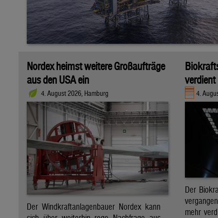
Nordex heimst weitere Großaufträge
Biokraft
aus den USA ein
verdient
4. August 2026, Hamburg
4. Augus
Der Biokra
vergange
Der Windkraftanlagenbauer Nordex kann
mehr verdi
sich über weiterhin rege Nachfrage aus