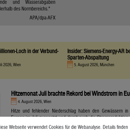
tände und Wasserabgaben
ßerhalb des Normbereichs."
APA/dpa-AFX
llionen-Loch in der Verbund-
Insider: Siemens-Energy-AR be
Sparten-Abspaltung
uli 2026, Wien
5. August 2026, München
Hitzemonat Juli brachte Rekord bei Windstrom in E
4. August 2026, Wien
Hitze und fehlender Niederschlag haben den Gewässern in
Europa im Juli zugesetzt und damit auch die Stromproduktion
aus Wasser- und Atomkraft beeinträchtigt. Unterdessen
iese Webseite verwendet Cookies für die Webanalyse. Details finden