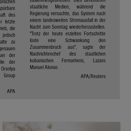
rischen
staatliche Medien, während die
spürbare
Regierung versuchte, das System nach
haft des
einem landesweiten Stromausfall in der
r letzte
Nacht zum Sonntag wiederherzustellen.
rieb, die
"Trotz der heute erzielten Fortschritte
 jedoch
löste eine Schwankung den
alte zu
Zusammenbruch aus", sagte der
genauen
Nachrichtenchef des staatlichen
uer der
kubanischen Fernsehens, Lazaro
lin der
Manuel Alonso.
Orsolya
e Group
APA/Reuters
APA