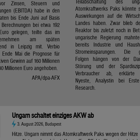
Teilabschaltung des unga
vor Zinsen, Steuern und
Atomkraftwerks Paks könnte 
ungen (EBITDA) habe in den
Auswirkungen auf die Wirtsc
aten bis Ende Juni auf Basis
Landes haben. Zwar blieb de
er Berechnungen bei etwa 192
Reaktor bis zuletzt noch in Bet
 Euro gelegen, teilte das im
ungarische Regierung mahnte
nternehmen am späten
bereits Industrie und Haush
end in Leipzig mit. Verbio
Stromeinsparungen. Die 
t Ende Mai die Prognose für
Folgen hängen von der Da
iven Gewinn auf 160 Millionen
Störung und der Spardiszip
80 Millionen Euro angehoben.
Verbraucher ab, erklärte 
APA/dpa-AFX
Nyeste, Analystin bei Erst
Research.
Ungarn schaltet einziges AKW ab
3. August 2026, Budapest
Hitze. Ungarn nimmt das Atomkraftwerk Paks wegen der Hitze