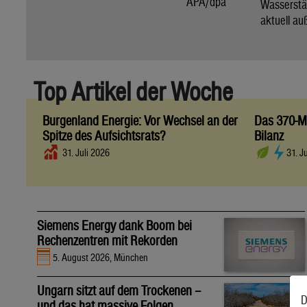
APA/dpa
Wassers
aktuell au
Top Artikel der Woche
Burgenland Energie: Vor Wechsel an der
Das 370-Mi
Spitze des Aufsichtsrats?
Bilanz
31. Juli 2026
31. J
Siemens Energy dank Boom bei
Rechenzentren mit Rekorden
5. August 2026, München
Ungarn sitzt auf dem Trockenen –
D
und das hat massive Folgen