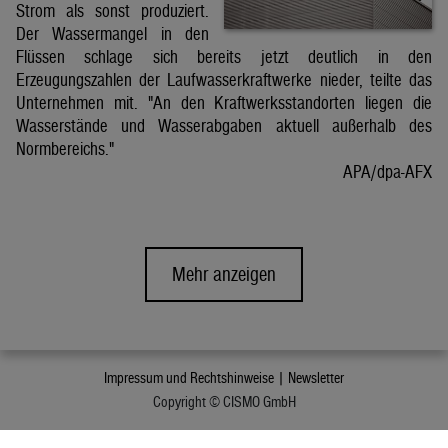
Strom als sonst produziert.
Der Wassermangel in den
Flüssen schlage sich bereits jetzt deutlich in den
Erzeugungszahlen der Laufwasserkraftwerke nieder, teilte das
Unternehmen mit. "An den Kraftwerksstandorten liegen die
Wasserstände und Wasserabgaben aktuell außerhalb des
Normbereichs."
APA/dpa-AFX
Mehr anzeigen
Impressum und Rechtshinweise |
Newsletter
Copyright © CISMO GmbH