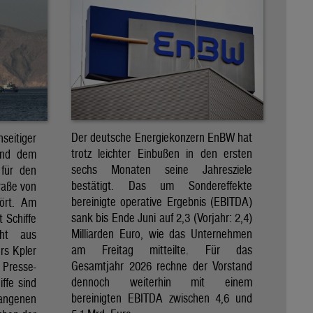
Der deutsche Energiekonzern EnBW hat
eitiger
trotz leichter Einbußen in den ersten
und dem
sechs Monaten seine Jahresziele
 für den
bestätigt. Das um Sondereffekte
raße von
bereinigte operative Ergebnis (EBITDA)
tört. Am
sank bis Ende Juni auf 2,3 (Vorjahr: 2,4)
t Schiffe
Milliarden Euro, wie das Unternehmen
eht aus
am Freitag mitteilte. Für das
rs Kpler
Gesamtjahr 2026 rechne der Vorstand
Presse-
dennoch weiterhin mit einem
ffe sind
bereinigten EBITDA zwischen 4,6 und
gangenen