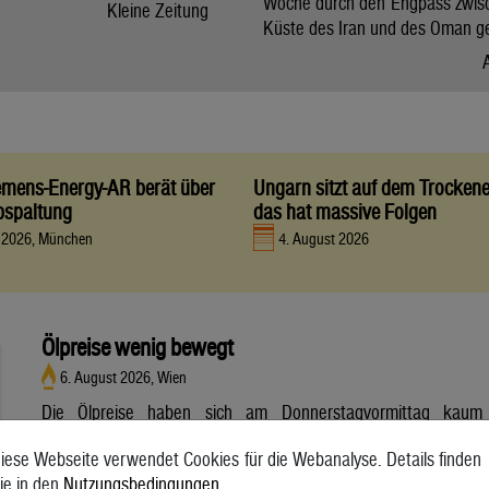
Woche durch den Engpass zwis
Kleine Zeitung
Küste des Iran und des Oman g
iemens-Energy-AR berät über
Ungarn sitzt auf dem Trocken
bspaltung
das hat massive Folgen
t 2026, München
4. August 2026
Ölpreise wenig bewegt
6. August 2026, Wien
Die Ölpreise haben sich am Donnerstagvormittag kaum
bewegt. Ein Barrel (159 Liter) der weltweiten Referenzsorte
iese Webseite verwendet Cookies für die Webanalyse. Details finden
Brent aus der Nordsee mit Lieferung Oktober kostete am
ie in den
Nutzungsbedingungen
.
Vormittag 79,75 US-Dollar und damit 0,4 Prozent mehr als am