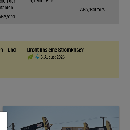
5,1 Mrd. Euro.
chen der
efahren.
APA/Reuters
APA/dpa
en – und
Droht uns eine Stromkrise?
6. August 2026