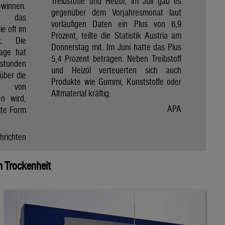
Treibstoffe und Heizöl, im Juli gab es
winnen.
gegenüber dem Vorjahresmonat laut
et das
vorläufigen Daten ein Plus von 6,9
e oft im
Prozent, teilte die Statistik Austria am
ik. Die
Donnerstag mit. Im Juni hatte das Plus
Tage hat
5,4 Prozent betragen. Neben Treibstoff
nstunden
und Heizöl verteuerten sich auch
über die
Produkte wie Gummi, Kunststoffe oder
e von
Altmaterial kräftig.
en wird,
APA
ite Form
hrichten
 Trockenheit