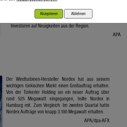
Vorabend. Der Preis bleibt damit weiter unter der Marke von
80 Dollar. Unter diese ist er am Dienstag wegen der Hoffnung
Akzeptieren
Ablehnen
auf eine Lösung im Iran-Krieg gesunken. Seitdem warten
Investoren auf Neuigkeiten aus der Region.
APA
Der Windturbinen-Hersteller Nordex hat aus seinem
wichtigen türkischen Markt einen Großauftrag erhalten.
Von der Türkerler Holding sei ein neuer Auftrag über
rund 525 Megawatt eingegangen, teilte Nordex in
Hamburg mit. Zum Vergleich: Im zweiten Quartal hatte
Nordex Aufträge von knapp 3.100 Megawatt erhalten.
APA/dpa-AFX