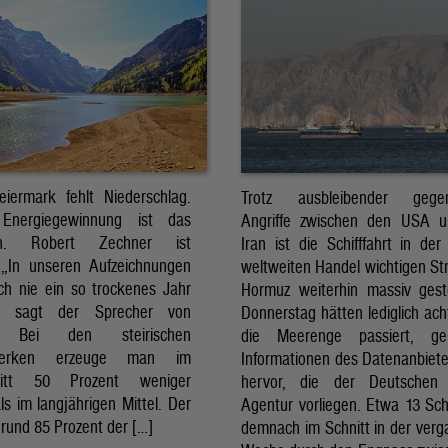
eiermark fehlt Niederschlag.
Trotz ausbleibender gegens
Energiegewinnung ist das
Angriffe zwischen den USA 
sch. Robert Zechner ist
Iran ist die Schifffahrt in der
. „In unseren Aufzeichnungen
weltweiten Handel wichtigen St
ch nie ein so trockenes Jahr
Hormuz weiterhin massiv ges
, sagt der Sprecher von
Donnerstag hätten lediglich ach
. Bei den steirischen
die Meerenge passiert, g
twerken erzeuge man im
Informationen des Datenanbiete
nitt 50 Prozent weniger
hervor, die der Deutschen 
ls im langjährigen Mittel. Der
Agentur vorliegen. Etwa 13 Schi
rund 85 Prozent der […]
demnach im Schnitt in der ver