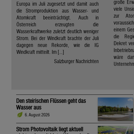
große Erw
Europa im Juli zugesetzt und damit auch
viele Unsi
die Stromproduktion aus Wasser- und
zur Ato
Atomkraft beeinträchtigt. Auch in
voraussic
Österreich erzeugten die
einem Ges
Wasserkraftwerke zuletzt deutlich weniger
die Regi
Strom. Bei der Windkraft brachte der Juli
Dekret ve
dagegen neue Rekorde, wie die IG
Inbetrieb
Windkraft mitteilt. Im […]
wäre dan
Salzburger Nachrichten
Unternehm
Den steirischen Flüssen geht das
Wasser aus
6. August 2026
Strom Photovoltaik liegt aktuell