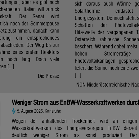
artungen, aber es gibt noch
sich daraus auch Wärme ge
cherheiten. Italien will zurück
Solarthermie entlast
mkraft. Der Senat wird
Energiesystem. Dennoch steht si
htlich nach der Sommerpause
Schatten der Photovolta
etz zustimmen, danach kann
Hitzewelle der vergangenen 
erung ein entsprechendes
Österreich zahlreiche Sonne
rabschieden. Der Weg bis zur
beschert. Während dabei meist 
nahme eines ersten Reaktors
hohen Stromerträg
n noch lang. Doch viele
Photovoltaikanlagen gesproch
en […]
liefert die Sonne noch eine zwe
[…]
Die Presse
NÖN Niederösterreichische Nac
Weniger Strom aus EnBW-Wasserkraftwerken durch
5. August 2026, Karlsruhe
Wegen der anhaltenden Trockenheit wird an einigen
Wasserkraftwerken des Energieversorgers EnBW derzeit
deutlich weniger Strom als sonst produziert. Der