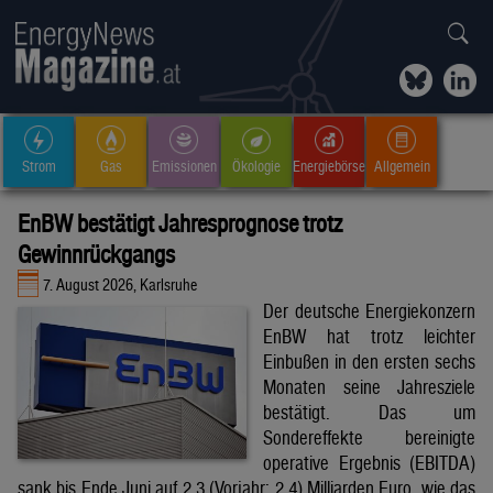
Strom
Gas
Emissionen
Ökologie
Energiebörse
Allgemein
EnBW bestätigt Jahresprognose trotz
Gewinnrückgangs
7. August 2026, Karlsruhe
Der deutsche Energiekonzern
EnBW hat trotz leichter
Einbußen in den ersten sechs
Monaten seine Jahresziele
bestätigt. Das um
Sondereffekte bereinigte
operative Ergebnis (EBITDA)
sank bis Ende Juni auf 2,3 (Vorjahr: 2,4) Milliarden Euro, wie das