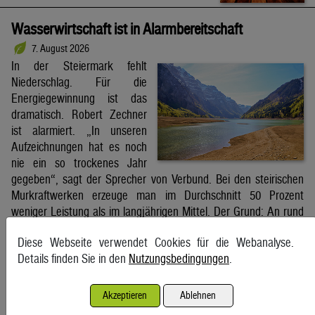
Wasserwirtschaft ist in Alarmbereitschaft
7. August 2026
In der Steiermark fehlt
Niederschlag. Für die
Energiegewinnung ist das
dramatisch. Robert Zechner
ist alarmiert. „In unseren
Aufzeichnungen hat es noch
nie ein so trockenes Jahr
gegeben“, sagt der Sprecher von Verbund. Bei den steirischen
Murkraftwerken erzeuge man im Durchschnitt 50 Prozent
weniger Leistung als im langjährigen Mittel. Der Grund: An rund
85 Prozent der […]
Diese Webseite verwendet Cookies für die Webanalyse.
Kleine Zeitung
Details finden Sie in den
Nutzungsbedingungen
.
Schifffahrt in Straße von Hormuz weiterhin massiv
Akzeptieren
Ablehnen
gestört