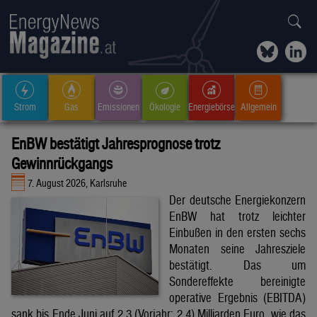
Strom
Gas
Emissionen
Ökologie
Energiebörse
Allgemein
EnBW bestätigt Jahresprognose trotz
Gewinnrückgangs
7. August 2026, Karlsruhe
Der deutsche Energiekonzern
EnBW hat trotz leichter
Einbußen in den ersten sechs
Monaten seine Jahresziele
bestätigt. Das um
Sondereffekte bereinigte
operative Ergebnis (EBITDA)
sank bis Ende Juni auf 2,3 (Vorjahr: 2,4) Milliarden Euro, wie das