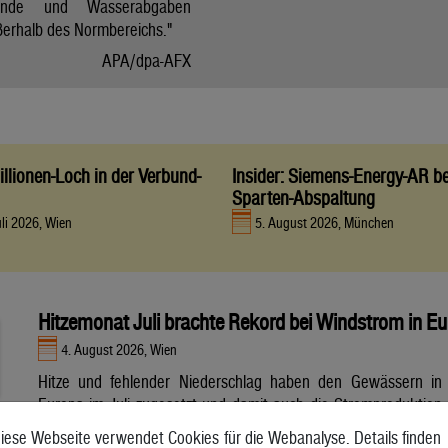
tände und Wasserabgaben
ßerhalb des Normbereichs."
APA/dpa-AFX
llionen-Loch in der Verbund-
Insider: Siemens-Energy-AR be
Sparten-Abspaltung
uli 2026, Wien
5. August 2026, München
Hitzemonat Juli brachte Rekord bei Windstrom in E
4. August 2026, Wien
Hitze und fehlender Niederschlag haben den Gewässern in
Europa im Juli zugesetzt und damit auch die Stromproduktion
aus Wasser- und Atomkraft beeinträchtigt. Unterdessen
iese Webseite verwendet Cookies für die Webanalyse. Details finden