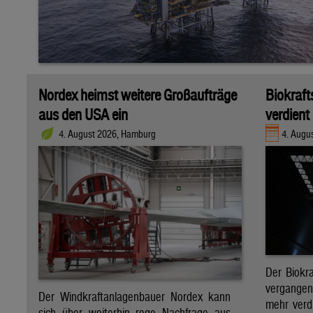
Nordex heimst weitere Großaufträge
Biokraft
aus den USA ein
verdient
4. August 2026, Hamburg
4. Augus
Der Biokra
vergange
Der Windkraftanlagenbauer Nordex kann
mehr verdi
sich über weiterhin rege Nachfrage aus