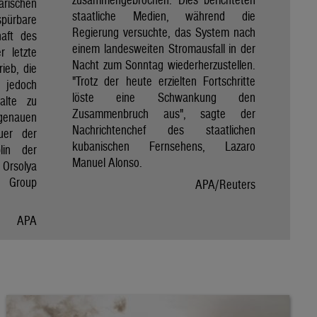
rischen
staatliche Medien, während die
spürbare
Regierung versuchte, das System nach
haft des
einem landesweiten Stromausfall in der
r letzte
Nacht zum Sonntag wiederherzustellen.
rieb, die
"Trotz der heute erzielten Fortschritte
 jedoch
löste eine Schwankung den
alte zu
Zusammenbruch aus", sagte der
genauen
Nachrichtenchef des staatlichen
uer der
kubanischen Fernsehens, Lazaro
lin der
Manuel Alonso.
Orsolya
e Group
APA/Reuters
APA