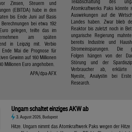
Teilabschaltung des unga
vor Zinsen, Steuern und
Atomkraftwerks Paks könnte 
ungen (EBITDA) habe in den
Auswirkungen auf die Wirtsc
aten bis Ende Juni auf Basis
Landes haben. Zwar blieb de
er Berechnungen bei etwa 192
Reaktor bis zuletzt noch in Bet
 Euro gelegen, teilte das im
ungarische Regierung mahnte
nternehmen am späten
bereits Industrie und Haush
end in Leipzig mit. Verbio
Stromeinsparungen. Die 
t Ende Mai die Prognose für
Folgen hängen von der Da
iven Gewinn auf 160 Millionen
Störung und der Spardiszip
80 Millionen Euro angehoben.
Verbraucher ab, erklärte 
APA/dpa-AFX
Nyeste, Analystin bei Erst
Research.
Ungarn schaltet einziges AKW ab
3. August 2026, Budapest
Hitze. Ungarn nimmt das Atomkraftwerk Paks wegen der Hitze