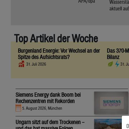
APA/dpa
Wassers
aktuell au
Top Artikel der Woche
Burgenland Energie: Vor Wechsel an der
Das 370-Mi
Spitze des Aufsichtsrats?
Bilanz
31. Juli 2026
31. J
Siemens Energy dank Boom bei
Rechenzentren mit Rekorden
5. August 2026, München
Ungarn sitzt auf dem Trockenen –
D
und das hat massive Folgen