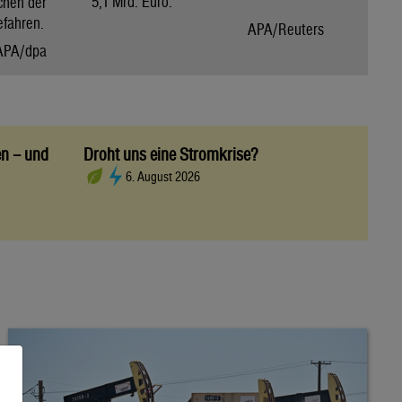
5,1 Mrd. Euro.
chen der
efahren.
APA/Reuters
APA/dpa
en – und
Droht uns eine Stromkrise?
6. August 2026