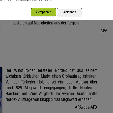
Vorabend. Der Preis bleibt damit weiter unter der Marke von
80 Dollar. Unter diese ist er am Dienstag wegen der Hoffnung
Akzeptieren
Ablehnen
auf eine Lösung im Iran-Krieg gesunken. Seitdem warten
Investoren auf Neuigkeiten aus der Region.
APA
Der Windturbinen-Hersteller Nordex hat aus seinem
wichtigen türkischen Markt einen Großauftrag erhalten.
Von der Türkerler Holding sei ein neuer Auftrag über
rund 525 Megawatt eingegangen, teilte Nordex in
Hamburg mit. Zum Vergleich: Im zweiten Quartal hatte
Nordex Aufträge von knapp 3.100 Megawatt erhalten.
APA/dpa-AFX