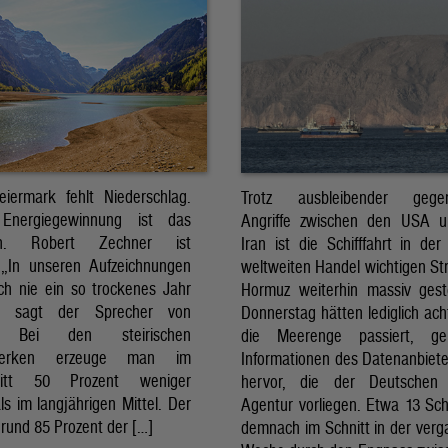
eiermark fehlt Niederschlag.
Trotz ausbleibender gegens
Energiegewinnung ist das
Angriffe zwischen den USA 
sch. Robert Zechner ist
Iran ist die Schifffahrt in der
. „In unseren Aufzeichnungen
weltweiten Handel wichtigen St
ch nie ein so trockenes Jahr
Hormuz weiterhin massiv ges
, sagt der Sprecher von
Donnerstag hätten lediglich ach
. Bei den steirischen
die Meerenge passiert, g
twerken erzeuge man im
Informationen des Datenanbiete
nitt 50 Prozent weniger
hervor, die der Deutschen 
ls im langjährigen Mittel. Der
Agentur vorliegen. Etwa 13 Schi
rund 85 Prozent der […]
demnach im Schnitt in der ver