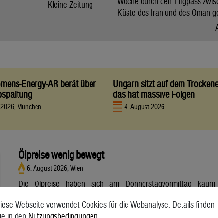
Woche durch den Engpass zwis
Kleine Zeitung
Küste des Iran und des Oman g
iemens-Energy-AR berät über
Ungarn sitzt auf dem Trocken
bspaltung
das hat massive Folgen
t 2026, München
4. August 2026
Ölpreise wenig bewegt
6. August 2026, Wien
Die Ölpreise haben sich am Donnerstagvormittag kaum
bewegt. Ein Barrel (159 Liter) der weltweiten Referenzsorte
iese Webseite verwendet Cookies für die Webanalyse. Details finden
Brent aus der Nordsee mit Lieferung Oktober kostete am
ie in den
Nutzungsbedingungen
.
Vormittag 79,75 US-Dollar und damit 0,4 Prozent mehr als am