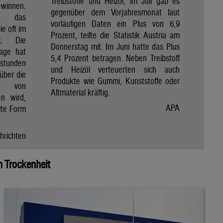
Treibstoffe und Heizöl, im Juli gab es
winnen.
gegenüber dem Vorjahresmonat laut
et das
vorläufigen Daten ein Plus von 6,9
e oft im
Prozent, teilte die Statistik Austria am
ik. Die
Donnerstag mit. Im Juni hatte das Plus
Tage hat
5,4 Prozent betragen. Neben Treibstoff
nstunden
und Heizöl verteuerten sich auch
über die
Produkte wie Gummi, Kunststoffe oder
e von
Altmaterial kräftig.
en wird,
APA
ite Form
hrichten
 Trockenheit