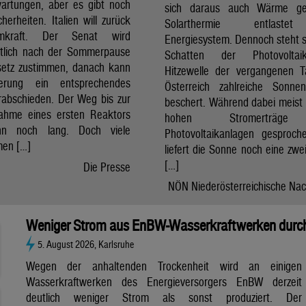
artungen, aber es gibt noch
sich daraus auch Wärme ge
cherheiten. Italien will zurück
Solarthermie entlast
mkraft. Der Senat wird
Energiesystem. Dennoch steht si
htlich nach der Sommerpause
Schatten der Photovolta
etz zustimmen, danach kann
Hitzewelle der vergangenen 
erung ein entsprechendes
Österreich zahlreiche Sonne
rabschieden. Der Weg bis zur
beschert. Während dabei meist 
nahme eines ersten Reaktors
hohen Stromerträg
n noch lang. Doch viele
Photovoltaikanlagen gesproch
en […]
liefert die Sonne noch eine zwe
[…]
Die Presse
NÖN Niederösterreichische Nac
Weniger Strom aus EnBW-Wasserkraftwerken durch
5. August 2026, Karlsruhe
Wegen der anhaltenden Trockenheit wird an einigen
Wasserkraftwerken des Energieversorgers EnBW derzeit
deutlich weniger Strom als sonst produziert. Der