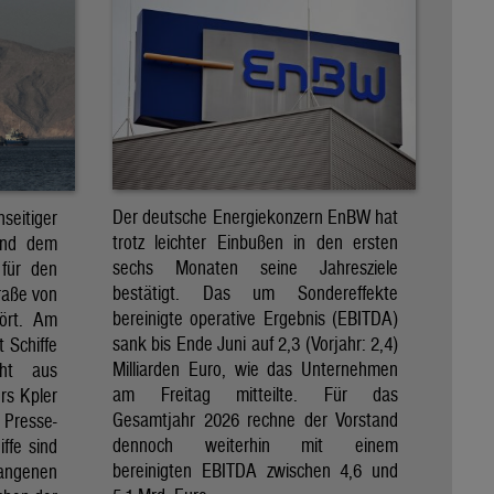
Der deutsche Energiekonzern EnBW hat
eitiger
trotz leichter Einbußen in den ersten
und dem
sechs Monaten seine Jahresziele
 für den
bestätigt. Das um Sondereffekte
raße von
bereinigte operative Ergebnis (EBITDA)
tört. Am
sank bis Ende Juni auf 2,3 (Vorjahr: 2,4)
t Schiffe
Milliarden Euro, wie das Unternehmen
eht aus
am Freitag mitteilte. Für das
rs Kpler
Gesamtjahr 2026 rechne der Vorstand
Presse-
dennoch weiterhin mit einem
ffe sind
bereinigten EBITDA zwischen 4,6 und
gangenen