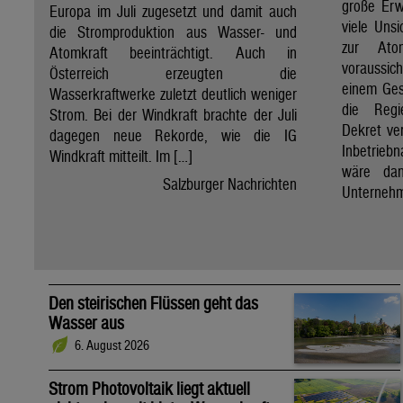
große Erw
Europa im Juli zugesetzt und damit auch
viele Unsi
die Stromproduktion aus Wasser- und
zur Ato
Atomkraft beeinträchtigt. Auch in
voraussic
Österreich erzeugten die
einem Ges
Wasserkraftwerke zuletzt deutlich weniger
die Regi
Strom. Bei der Windkraft brachte der Juli
Dekret ve
dagegen neue Rekorde, wie die IG
Inbetrieb
Windkraft mitteilt. Im […]
wäre dan
Salzburger Nachrichten
Unternehm
Den steirischen Flüssen geht das
Wasser aus
6. August 2026
Strom Photovoltaik liegt aktuell