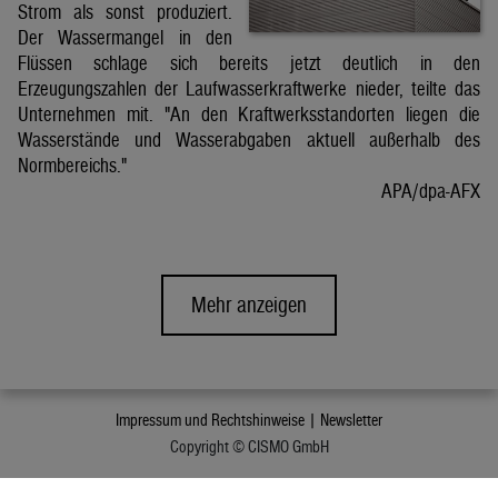
Strom als sonst produziert.
Der Wassermangel in den
Flüssen schlage sich bereits jetzt deutlich in den
Erzeugungszahlen der Laufwasserkraftwerke nieder, teilte das
Unternehmen mit. "An den Kraftwerksstandorten liegen die
Wasserstände und Wasserabgaben aktuell außerhalb des
Normbereichs."
APA/dpa-AFX
Mehr anzeigen
Impressum und Rechtshinweise |
Newsletter
Copyright © CISMO GmbH