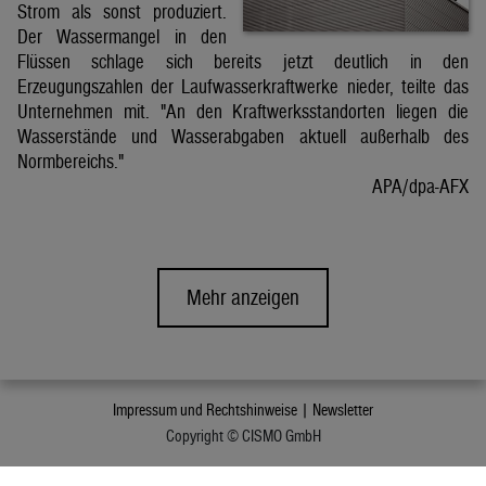
Strom als sonst produziert.
Der Wassermangel in den
Flüssen schlage sich bereits jetzt deutlich in den
Erzeugungszahlen der Laufwasserkraftwerke nieder, teilte das
Unternehmen mit. "An den Kraftwerksstandorten liegen die
Wasserstände und Wasserabgaben aktuell außerhalb des
Normbereichs."
APA/dpa-AFX
Mehr anzeigen
Impressum und Rechtshinweise |
Newsletter
Copyright © CISMO GmbH