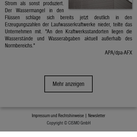
Strom als sonst produziert.
Der Wassermangel in den
Flüssen schlage sich bereits jetzt deutlich in den
Erzeugungszahlen der Laufwasserkraftwerke nieder, teilte das
Unternehmen mit. "An den Kraftwerksstandorten liegen die
Wasserstände und Wasserabgaben aktuell außerhalb des
Normbereichs."
APA/dpa-AFX
Mehr anzeigen
Impressum und Rechtshinweise |
Newsletter
Copyright © CISMO GmbH