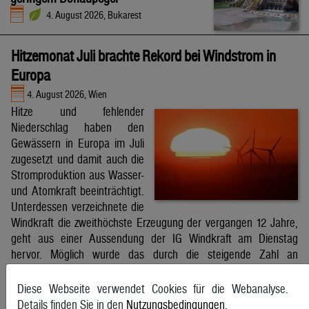
4. August 2026, Bukarest
Hitzemonat Juli brachte Rekord bei Windstrom in
Europa
4. August 2026, Wien
Hitze und fehlender
Niederschlag haben den
Gewässern in Europa im Juli
zugesetzt und damit auch die
Stromproduktion aus Wasser-
und Atomkraft beeinträchtigt.
Unterdessen verzeichnete die
Windkraft die zweithöchste Erzeugung der vergangen 12 Jahre,
geht aus einer Aussendung der IG Windkraft am Dienstag
hervor. Möglich wurde das durch die steigende Zahl an
Windkraftanlagen aber auch durch bessere Windverhältnisse.
APA
Diese Webseite verwendet Cookies für die Webanalyse.
Details finden Sie in den
Nutzungsbedingungen
.