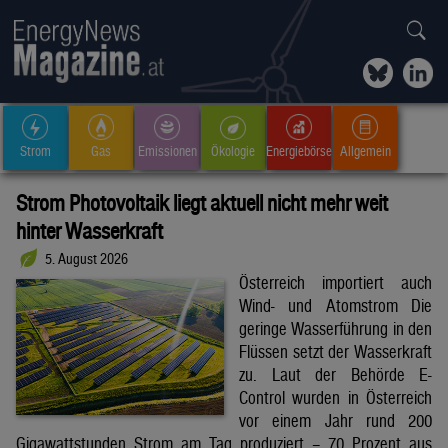
Strom
Gas
Emissionen
Ökologie
Energiebörse
Allgemein
Strom Photovoltaik liegt aktuell nicht mehr weit
hinter Wasserkraft
5. August 2026
Österreich importiert auch
Wind- und Atomstrom Die
geringe Wasserführung in den
Flüssen setzt der Wasserkraft
zu. Laut der Behörde E-
Control wurden in Österreich
vor einem Jahr rund 200
Gigawattstunden Strom am Tag produziert – 70 Prozent aus