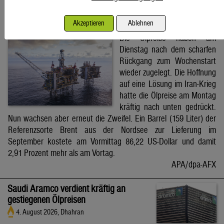
Brent-Ölpreis steigt auf 86,22 US-Dollar
Akzeptieren
Ablehnen
4. August 2026, Wien
Die Ölpreise haben am
Dienstag nach dem scharfen
Rückgang zum Wochenstart
wieder zugelegt. Die Hoffnung
auf eine Lösung im Iran-Krieg
hatte die Ölpreise am Montag
kräftig nach unten gedrückt.
Nun wachsen aber erneut die Zweifel. Ein Barrel (159 Liter) der
Referenzsorte Brent aus der Nordsee zur Lieferung im
September kostete am Vormittag 86,22 US-Dollar und damit
2,91 Prozent mehr als am Vortag.
APA/dpa-AFX
Saudi Aramco verdient kräftig an
gestiegenen Ölpreisen
4. August 2026, Dhahran