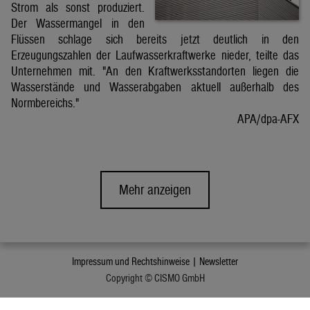
Strom als sonst produziert.
Der Wassermangel in den
Flüssen schlage sich bereits jetzt deutlich in den
Erzeugungszahlen der Laufwasserkraftwerke nieder, teilte das
Unternehmen mit. "An den Kraftwerksstandorten liegen die
Wasserstände und Wasserabgaben aktuell außerhalb des
Normbereichs."
APA/dpa-AFX
Mehr anzeigen
Impressum und Rechtshinweise |
Newsletter
Copyright © CISMO GmbH