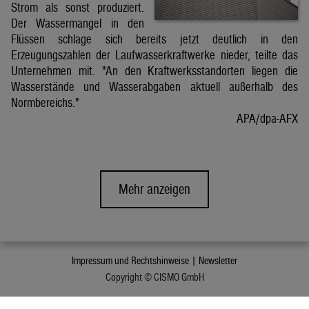
Strom als sonst produziert.
Der Wassermangel in den
Flüssen schlage sich bereits jetzt deutlich in den
Erzeugungszahlen der Laufwasserkraftwerke nieder, teilte das
Unternehmen mit. "An den Kraftwerksstandorten liegen die
Wasserstände und Wasserabgaben aktuell außerhalb des
Normbereichs."
APA/dpa-AFX
Mehr anzeigen
Impressum und Rechtshinweise |
Newsletter
Copyright © CISMO GmbH