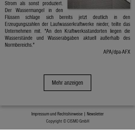
Strom als sonst produziert.
Der Wassermangel in den
Flüssen schlage sich bereits jetzt deutlich in den
Erzeugungszahlen der Laufwasserkraftwerke nieder, teilte das
Unternehmen mit. "An den Kraftwerksstandorten liegen die
Wasserstände und Wasserabgaben aktuell außerhalb des
Normbereichs."
APA/dpa-AFX
Mehr anzeigen
Impressum und Rechtshinweise |
Newsletter
Copyright © CISMO GmbH