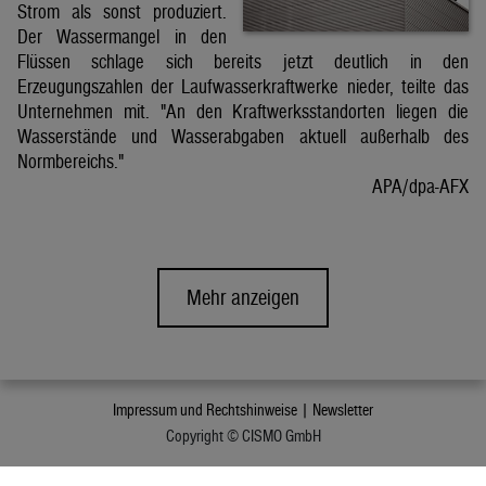
Strom als sonst produziert.
Der Wassermangel in den
Flüssen schlage sich bereits jetzt deutlich in den
Erzeugungszahlen der Laufwasserkraftwerke nieder, teilte das
Unternehmen mit. "An den Kraftwerksstandorten liegen die
Wasserstände und Wasserabgaben aktuell außerhalb des
Normbereichs."
APA/dpa-AFX
Mehr anzeigen
Impressum und Rechtshinweise |
Newsletter
Copyright © CISMO GmbH