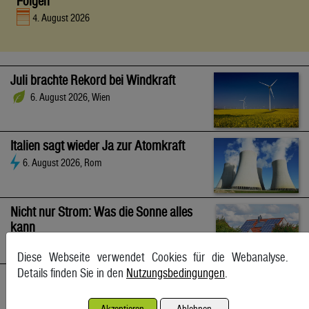
Folgen
4. August 2026
Juli brachte Rekord bei Windkraft
6. August 2026, Wien
Italien sagt wieder Ja zur Atomkraft
6. August 2026, Rom
Nicht nur Strom: Was die Sonne alles
kann
6. August 2026
Diese Webseite verwendet Cookies für die Webanalyse.
Details finden Sie in den
Nutzungsbedingungen
.
Großhandelspreise legten auch im Juli kräftig zu
6. August 2026, Wien
Akzeptieren
Ablehnen