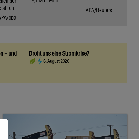
5,1 Mrd. Euro.
chen der
efahren.
APA/Reuters
APA/dpa
en – und
Droht uns eine Stromkrise?
6. August 2026