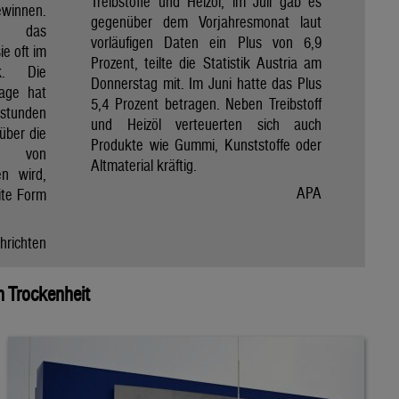
Treibstoffe und Heizöl, im Juli gab es
winnen.
gegenüber dem Vorjahresmonat laut
et das
vorläufigen Daten ein Plus von 6,9
e oft im
Prozent, teilte die Statistik Austria am
ik. Die
Donnerstag mit. Im Juni hatte das Plus
Tage hat
5,4 Prozent betragen. Neben Treibstoff
nstunden
und Heizöl verteuerten sich auch
über die
Produkte wie Gummi, Kunststoffe oder
e von
Altmaterial kräftig.
en wird,
APA
ite Form
hrichten
 Trockenheit