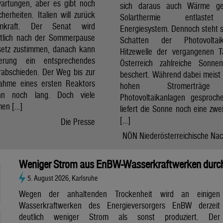
artungen, aber es gibt noch
sich daraus auch Wärme ge
cherheiten. Italien will zurück
Solarthermie entlast
mkraft. Der Senat wird
Energiesystem. Dennoch steht si
htlich nach der Sommerpause
Schatten der Photovolta
etz zustimmen, danach kann
Hitzewelle der vergangenen 
erung ein entsprechendes
Österreich zahlreiche Sonne
rabschieden. Der Weg bis zur
beschert. Während dabei meist 
nahme eines ersten Reaktors
hohen Stromerträg
n noch lang. Doch viele
Photovoltaikanlagen gesproch
en […]
liefert die Sonne noch eine zwe
[…]
Die Presse
NÖN Niederösterreichische Nac
Weniger Strom aus EnBW-Wasserkraftwerken durch
5. August 2026, Karlsruhe
Wegen der anhaltenden Trockenheit wird an einigen
Wasserkraftwerken des Energieversorgers EnBW derzeit
deutlich weniger Strom als sonst produziert. Der