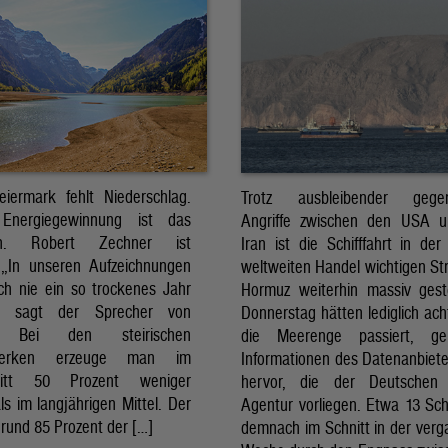
eiermark fehlt Niederschlag.
Trotz ausbleibender gegens
Energiegewinnung ist das
Angriffe zwischen den USA 
sch. Robert Zechner ist
Iran ist die Schifffahrt in der
. „In unseren Aufzeichnungen
weltweiten Handel wichtigen St
ch nie ein so trockenes Jahr
Hormuz weiterhin massiv ges
, sagt der Sprecher von
Donnerstag hätten lediglich ach
. Bei den steirischen
die Meerenge passiert, g
twerken erzeuge man im
Informationen des Datenanbiete
nitt 50 Prozent weniger
hervor, die der Deutschen 
ls im langjährigen Mittel. Der
Agentur vorliegen. Etwa 13 Schi
rund 85 Prozent der […]
demnach im Schnitt in der ver