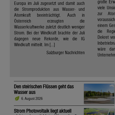
große Erw
Europa im Juli zugesetzt und damit auch
viele Unsi
die Stromproduktion aus Wasser- und
zur Ato
Atomkraft beeinträchtigt. Auch in
voraussic
Österreich erzeugten die
einem Ges
Wasserkraftwerke zuletzt deutlich weniger
die Regi
Strom. Bei der Windkraft brachte der Juli
Dekret ve
dagegen neue Rekorde, wie die IG
Inbetrieb
Windkraft mitteilt. Im […]
wäre dan
Salzburger Nachrichten
Unternehm
Den steirischen Flüssen geht das
Wasser aus
6. August 2026
Strom Photovoltaik liegt aktuell