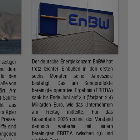
Der deutsche Energiekonzern EnBW hat
eitiger
trotz leichter Einbußen in den ersten
und dem
sechs Monaten seine Jahresziele
 für den
bestätigt. Das um Sondereffekte
raße von
bereinigte operative Ergebnis (EBITDA)
tört. Am
sank bis Ende Juni auf 2,3 (Vorjahr: 2,4)
t Schiffe
Milliarden Euro, wie das Unternehmen
eht aus
am Freitag mitteilte. Für das
rs Kpler
Gesamtjahr 2026 rechne der Vorstand
Presse-
dennoch weiterhin mit einem
ffe sind
bereinigten EBITDA zwischen 4,6 und
gangenen