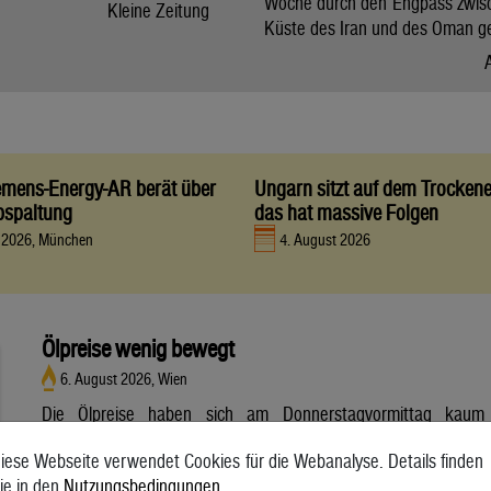
Woche durch den Engpass zwis
Kleine Zeitung
Küste des Iran und des Oman g
iemens-Energy-AR berät über
Ungarn sitzt auf dem Trocken
bspaltung
das hat massive Folgen
t 2026, München
4. August 2026
Ölpreise wenig bewegt
6. August 2026, Wien
Die Ölpreise haben sich am Donnerstagvormittag kaum
bewegt. Ein Barrel (159 Liter) der weltweiten Referenzsorte
iese Webseite verwendet Cookies für die Webanalyse. Details finden
Brent aus der Nordsee mit Lieferung Oktober kostete am
ie in den
Nutzungsbedingungen
.
Vormittag 79,75 US-Dollar und damit 0,4 Prozent mehr als am