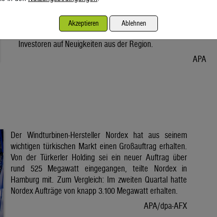
Vorabend. Der Preis bleibt damit weiter unter der Marke von
80 Dollar. Unter diese ist er am Dienstag wegen der Hoffnung
Akzeptieren
Ablehnen
auf eine Lösung im Iran-Krieg gesunken. Seitdem warten
Investoren auf Neuigkeiten aus der Region.
APA
Der Windturbinen-Hersteller Nordex hat aus seinem
wichtigen türkischen Markt einen Großauftrag erhalten.
Von der Türkerler Holding sei ein neuer Auftrag über
rund 525 Megawatt eingegangen, teilte Nordex in
Hamburg mit. Zum Vergleich: Im zweiten Quartal hatte
Nordex Aufträge von knapp 3.100 Megawatt erhalten.
APA/dpa-AFX