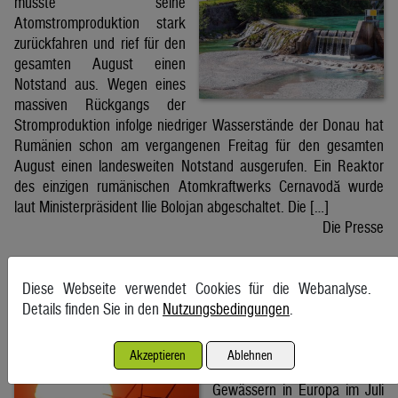
musste seine
Atomstromproduktion stark
zurückfahren und rief für den
gesamten August einen
Notstand aus. Wegen eines
massiven Rückgangs der
Stromproduktion infolge niedriger Wasserstände der Donau hat
Rumänien schon am vergangenen Freitag für den gesamten
August einen landesweiten Notstand ausgerufen. Ein Reaktor
des einzigen rumänischen Atomkraftwerks Cernavodă wurde
laut Ministerpräsident Ilie Bolojan abgeschaltet. Die […]
Die Presse
Hitzemonat Juli brachte Rekord bei Windstrom in
Diese Webseite verwendet Cookies für die Webanalyse.
Europa
Details finden Sie in den
Nutzungsbedingungen
.
4. August 2026, Wien
Hitze und fehlender
Akzeptieren
Ablehnen
Niederschlag haben den
Gewässern in Europa im Juli