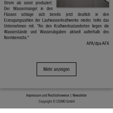
Strom als sonst produziert.
Der Wassermangel in den
Flüssen schlage sich bereits jetzt deutlich in den
Erzeugungszahlen der Laufwasserkraftwerke nieder, teilte das
Unternehmen mit. "An den Kraftwerksstandorten liegen die
Wasserstände und Wasserabgaben aktuell außerhalb des
Normbereichs."
APA/dpa-AFX
Mehr anzeigen
Impressum und Rechtshinweise |
Newsletter
Copyright © CISMO GmbH