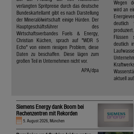
Wegen de
verlangten Spritpreise durch das deutsche
wird an e
Bundeskartellamt gibt es nach Darstellung
Energie
der Mineralölwirtschaft einige Hürden. Der
deutlich
Hauptgeschäftsführer des
produzier
Wirtschaftsverbandes Fuels & Energy,
Flüssen 
Christian Küchen, sprach auf "WDR 5
deutlich 
Echo" von einem riesigen Problem, diese
Laufwasser
Daten zu beschaffen. Diese lägen zum
Untern
großen Teil in Unternehmen nicht vor.
Kraftwer
APA/dpa
Wassers
aktuell au
Siemens Energy dank Boom bei
Rechenzentren mit Rekorden
5. August 2026, München