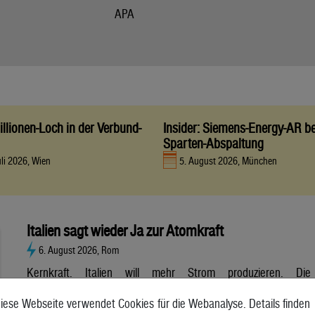
APA
llionen-Loch in der Verbund-
Insider: Siemens-Energy-AR be
Sparten-Abspaltung
uli 2026, Wien
5. August 2026, München
Italien sagt wieder Ja zur Atomkraft
6. August 2026, Rom
Kernkraft. Italien will mehr Strom produzieren. Die
Atombranche hat große Erwartungen, aber es gibt noch viele
iese Webseite verwendet Cookies für die Webanalyse. Details finden
Unsicherheiten. Italien will zurück zur Atomkraft. Der Senat