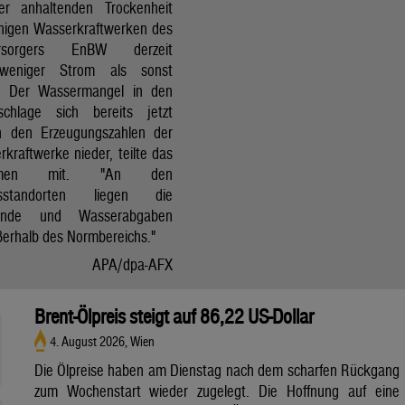
r anhaltenden Trockenheit
inigen Wasserkraftwerken des
versorgers EnBW derzeit
 weniger Strom als sonst
t. Der Wassermangel in den
schlage sich bereits jetzt
in den Erzeugungszahlen der
kraftwerke nieder, teilte das
ehmen mit. "An den
ksstandorten liegen die
tände und Wasserabgaben
ßerhalb des Normbereichs."
APA/dpa-AFX
Brent-Ölpreis steigt auf 86,22 US-Dollar
4. August 2026, Wien
Die Ölpreise haben am Dienstag nach dem scharfen Rückgang
zum Wochenstart wieder zugelegt. Die Hoffnung auf eine