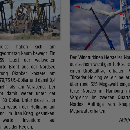
preise haben sich am
gvormittag kaum bewegt. Ein
Der Windturbinen-Hersteller No
159 Liter) der weltweiten
aus seinem wichtigen türkisch
orte Brent aus der Nordsee
einen Großauftrag erhalten.
erung Oktober kostete am
Türkerler Holding sei ein neuer
79,75 US-Dollar und damit 0,4
über rund 525 Megawatt eing
mehr als am Vorabend. Der
teilte Nordex in Hamburg m
ibt damit weiter unter der
Vergleich: Im zweiten Quart
80 Dollar. Unter diese ist er
Nordex Aufträge von knap
tag wegen der Hoffnung auf
Megawatt erhalten.
ng im Iran-Krieg gesunken.
APA/
 warten Investoren auf
n aus der Region.