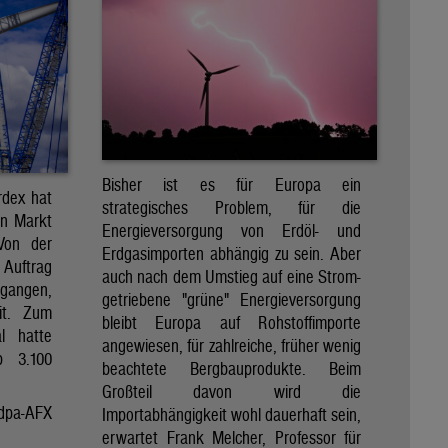
Bisher ist es für Europa ein
rdex hat
strategisches Problem, für die
en Markt
Energieversorgung von Erdöl- und
 Von der
Erdgasimporten abhängig zu sein. Aber
 Auftrag
auch nach dem Umstieg auf eine Strom-
egangen,
getriebene "grüne" Energieversorgung
it. Zum
bleibt Europa auf Rohstoffimporte
al hatte
angewiesen, für zahlreiche, früher wenig
p 3.100
beachtete Bergbauprodukte. Beim
Großteil davon wird die
dpa-AFX
Importabhängigkeit wohl dauerhaft sein,
erwartet Frank Melcher, Professor für