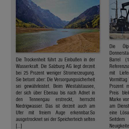
Die Öl
Donnersta
Barrel (
Die Trockenheit führt zu Einbußen in der
Referenzs
Wasserkraft. Die Salzburg AG liegt derzeit
mit Lief
bei 25 Prozent weniger Stromerzeugung.
Vormittag 
Sie betont aber: Die Versorgungssicherheit
Prozent 
sei gewährleistet. Beim Wiestalstausee,
Preis ble
der sich über Ebenau bis nach Adnet in
Marke von 
den Tennengau erstreckt, herrscht
am Diens
Niedrigwasser. Das ist derzeit auch am
eine Lösu
Ufer mit freiem Auge erkennbar.So
Seitdem
ausgetrocknet sei der Speicherteich selten
Neuigkeite
[…]