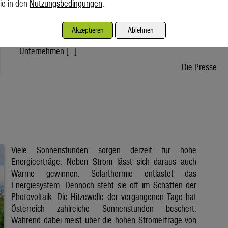
ie in den
Nutzungsbedingungen
.
wird voraussichtlich nach der Sommerpause einem Gesetz
zustimmen, danach kann die Regierung ein entsprechendes
Dekret verabschieden. Der Weg bis zur Inbetriebnahme eines
Akzeptieren
Ablehnen
ersten Reaktors wäre dann noch lang. Doch viele
Unternehmen […]
Die Presse
Viele Sonnenstunden sorgen derzeit für hohe
Energieerträge. Neben Strom lässt sich daraus auch
Wärme gewinnen. Solarthermie entlastet das
Energiesystem. Dennoch steht sie oft im Schatten der
Photovoltaik. Die Hitzewelle der vergangenen Tage hat
Österreich zahlreiche Sonnenstunden beschert.
Während dabei meist über die hohen Stromerträge von