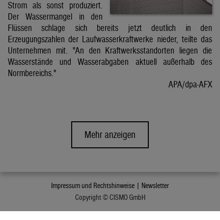
Strom als sonst produziert.
Der Wassermangel in den
Flüssen schlage sich bereits jetzt deutlich in den
Erzeugungszahlen der Laufwasserkraftwerke nieder, teilte das
Unternehmen mit. "An den Kraftwerksstandorten liegen die
Wasserstände und Wasserabgaben aktuell außerhalb des
Normbereichs."
APA/dpa-AFX
Mehr anzeigen
Impressum und Rechtshinweise |
Newsletter
Copyright © CISMO GmbH