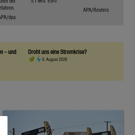
5,1 Mrd. Euro.
chen der
efahren.
APA/Reuters
APA/dpa
en – und
Droht uns eine Stromkrise?
6. August 2026