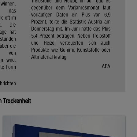
Treibstoffe und Heizöl, im Juli gab es
winnen.
gegenüber dem Vorjahresmonat laut
et das
vorläufigen Daten ein Plus von 6,9
e oft im
Prozent, teilte die Statistik Austria am
ik. Die
Donnerstag mit. Im Juni hatte das Plus
Tage hat
5,4 Prozent betragen. Neben Treibstoff
nstunden
und Heizöl verteuerten sich auch
über die
Produkte wie Gummi, Kunststoffe oder
e von
Altmaterial kräftig.
en wird,
APA
ite Form
hrichten
 Trockenheit