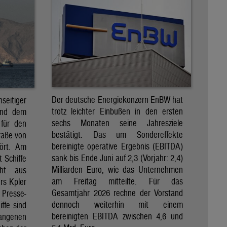
Der deutsche Energiekonzern EnBW hat
eitiger
trotz leichter Einbußen in den ersten
und dem
sechs Monaten seine Jahresziele
 für den
bestätigt. Das um Sondereffekte
raße von
bereinigte operative Ergebnis (EBITDA)
tört. Am
sank bis Ende Juni auf 2,3 (Vorjahr: 2,4)
t Schiffe
Milliarden Euro, wie das Unternehmen
eht aus
am Freitag mitteilte. Für das
rs Kpler
Gesamtjahr 2026 rechne der Vorstand
Presse-
dennoch weiterhin mit einem
ffe sind
bereinigten EBITDA zwischen 4,6 und
gangenen