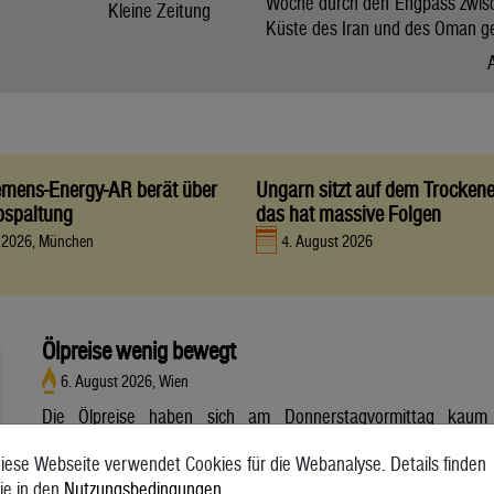
Woche durch den Engpass zwis
Kleine Zeitung
Küste des Iran und des Oman g
iemens-Energy-AR berät über
Ungarn sitzt auf dem Trocken
bspaltung
das hat massive Folgen
t 2026, München
4. August 2026
Ölpreise wenig bewegt
6. August 2026, Wien
Die Ölpreise haben sich am Donnerstagvormittag kaum
bewegt. Ein Barrel (159 Liter) der weltweiten Referenzsorte
iese Webseite verwendet Cookies für die Webanalyse. Details finden
Brent aus der Nordsee mit Lieferung Oktober kostete am
ie in den
Nutzungsbedingungen
.
Vormittag 79,75 US-Dollar und damit 0,4 Prozent mehr als am