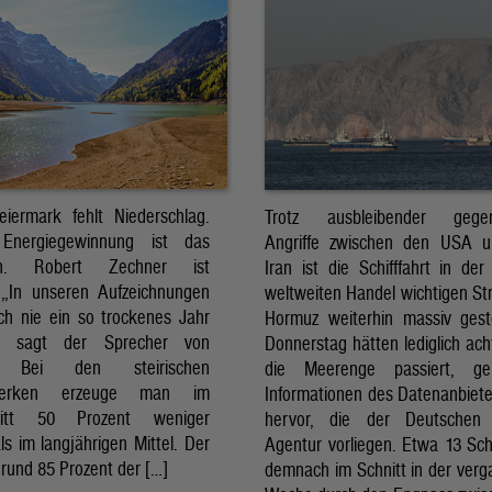
eiermark fehlt Niederschlag.
Trotz ausbleibender gegens
Energiegewinnung ist das
Angriffe zwischen den USA 
sch. Robert Zechner ist
Iran ist die Schifffahrt in der
. „In unseren Aufzeichnungen
weltweiten Handel wichtigen St
ch nie ein so trockenes Jahr
Hormuz weiterhin massiv ges
, sagt der Sprecher von
Donnerstag hätten lediglich ach
. Bei den steirischen
die Meerenge passiert, g
twerken erzeuge man im
Informationen des Datenanbiete
nitt 50 Prozent weniger
hervor, die der Deutschen 
ls im langjährigen Mittel. Der
Agentur vorliegen. Etwa 13 Schi
rund 85 Prozent der […]
demnach im Schnitt in der ver