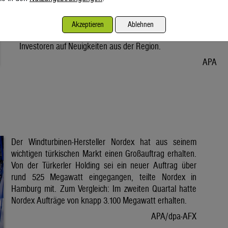
Vorabend. Der Preis bleibt damit weiter unter der Marke von
80 Dollar. Unter diese ist er am Dienstag wegen der Hoffnung
Akzeptieren
Ablehnen
auf eine Lösung im Iran-Krieg gesunken. Seitdem warten
Investoren auf Neuigkeiten aus der Region.
APA
Der Windturbinen-Hersteller Nordex hat aus seinem
wichtigen türkischen Markt einen Großauftrag erhalten.
Von der Türkerler Holding sei ein neuer Auftrag über
rund 525 Megawatt eingegangen, teilte Nordex in
Hamburg mit. Zum Vergleich: Im zweiten Quartal hatte
Nordex Aufträge von knapp 3.100 Megawatt erhalten.
APA/dpa-AFX