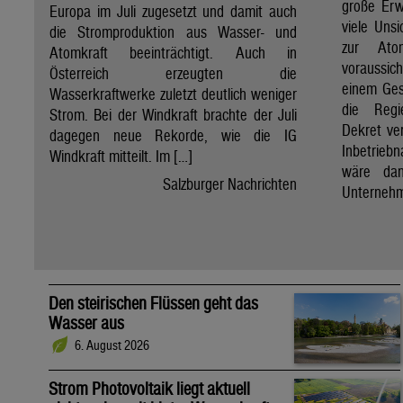
große Erw
Europa im Juli zugesetzt und damit auch
viele Unsi
die Stromproduktion aus Wasser- und
zur Ato
Atomkraft beeinträchtigt. Auch in
voraussic
Österreich erzeugten die
einem Ges
Wasserkraftwerke zuletzt deutlich weniger
die Regi
Strom. Bei der Windkraft brachte der Juli
Dekret ve
dagegen neue Rekorde, wie die IG
Inbetrieb
Windkraft mitteilt. Im […]
wäre dan
Salzburger Nachrichten
Unternehm
Den steirischen Flüssen geht das
Wasser aus
6. August 2026
Strom Photovoltaik liegt aktuell