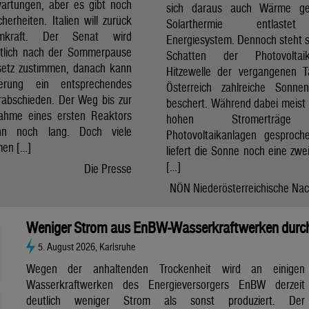
artungen, aber es gibt noch
sich daraus auch Wärme ge
cherheiten. Italien will zurück
Solarthermie entlast
mkraft. Der Senat wird
Energiesystem. Dennoch steht si
htlich nach der Sommerpause
Schatten der Photovolta
etz zustimmen, danach kann
Hitzewelle der vergangenen 
erung ein entsprechendes
Österreich zahlreiche Sonne
rabschieden. Der Weg bis zur
beschert. Während dabei meist 
nahme eines ersten Reaktors
hohen Stromerträg
n noch lang. Doch viele
Photovoltaikanlagen gesproch
en […]
liefert die Sonne noch eine zwe
[…]
Die Presse
NÖN Niederösterreichische Nac
Weniger Strom aus EnBW-Wasserkraftwerken durch
5. August 2026, Karlsruhe
Wegen der anhaltenden Trockenheit wird an einigen
Wasserkraftwerken des Energieversorgers EnBW derzeit
deutlich weniger Strom als sonst produziert. Der