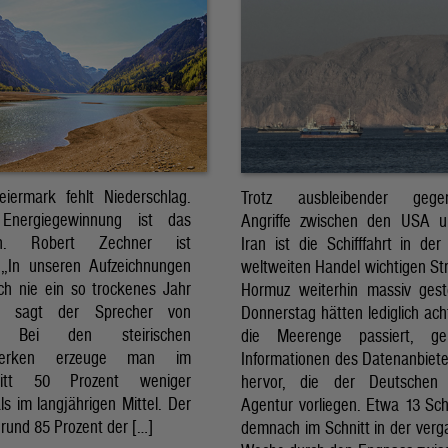
eiermark fehlt Niederschlag.
Trotz ausbleibender gegens
Energiegewinnung ist das
Angriffe zwischen den USA 
sch. Robert Zechner ist
Iran ist die Schifffahrt in der
. „In unseren Aufzeichnungen
weltweiten Handel wichtigen St
ch nie ein so trockenes Jahr
Hormuz weiterhin massiv ges
, sagt der Sprecher von
Donnerstag hätten lediglich ach
. Bei den steirischen
die Meerenge passiert, g
twerken erzeuge man im
Informationen des Datenanbiete
nitt 50 Prozent weniger
hervor, die der Deutschen 
ls im langjährigen Mittel. Der
Agentur vorliegen. Etwa 13 Schi
rund 85 Prozent der […]
demnach im Schnitt in der ver