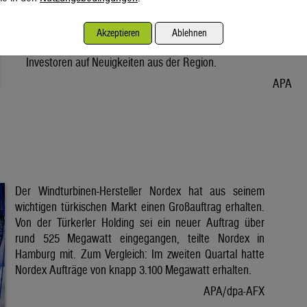
Vorabend. Der Preis bleibt damit weiter unter der Marke von
80 Dollar. Unter diese ist er am Dienstag wegen der Hoffnung
Akzeptieren
Ablehnen
auf eine Lösung im Iran-Krieg gesunken. Seitdem warten
Investoren auf Neuigkeiten aus der Region.
APA
Der Windturbinen-Hersteller Nordex hat aus seinem
wichtigen türkischen Markt einen Großauftrag erhalten.
Von der Türkerler Holding sei ein neuer Auftrag über
rund 525 Megawatt eingegangen, teilte Nordex in
Hamburg mit. Zum Vergleich: Im zweiten Quartal hatte
Nordex Aufträge von knapp 3.100 Megawatt erhalten.
APA/dpa-AFX