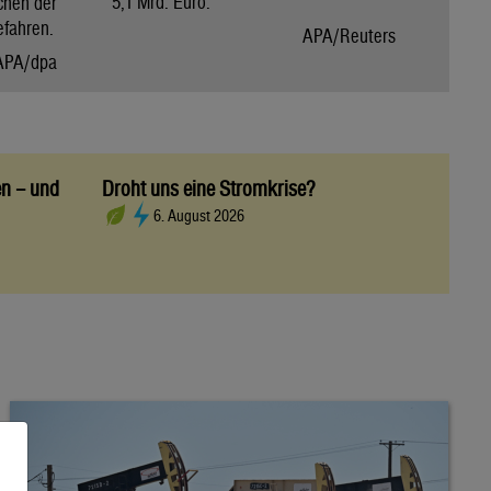
5,1 Mrd. Euro.
chen der
efahren.
APA/Reuters
APA/dpa
en – und
Droht uns eine Stromkrise?
6. August 2026