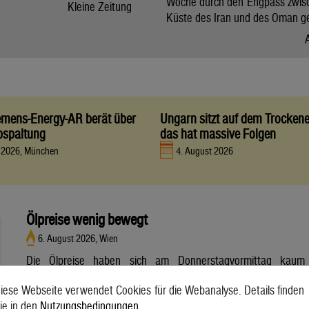
Woche durch den Engpass zwis
Kleine Zeitung
Küste des Iran und des Oman g
iemens-Energy-AR berät über
Ungarn sitzt auf dem Trocken
bspaltung
das hat massive Folgen
t 2026, München
4. August 2026
Ölpreise wenig bewegt
6. August 2026, Wien
Die Ölpreise haben sich am Donnerstagvormittag kaum
bewegt. Ein Barrel (159 Liter) der weltweiten Referenzsorte
iese Webseite verwendet Cookies für die Webanalyse. Details finden
Brent aus der Nordsee mit Lieferung Oktober kostete am
ie in den
Nutzungsbedingungen
.
Vormittag 79,75 US-Dollar und damit 0,4 Prozent mehr als am