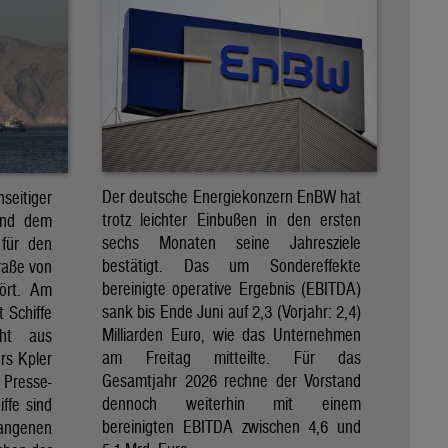
Der deutsche Energiekonzern EnBW hat
eitiger
trotz leichter Einbußen in den ersten
und dem
sechs Monaten seine Jahresziele
 für den
bestätigt. Das um Sondereffekte
raße von
bereinigte operative Ergebnis (EBITDA)
tört. Am
sank bis Ende Juni auf 2,3 (Vorjahr: 2,4)
t Schiffe
Milliarden Euro, wie das Unternehmen
eht aus
am Freitag mitteilte. Für das
rs Kpler
Gesamtjahr 2026 rechne der Vorstand
Presse-
dennoch weiterhin mit einem
ffe sind
bereinigten EBITDA zwischen 4,6 und
gangenen