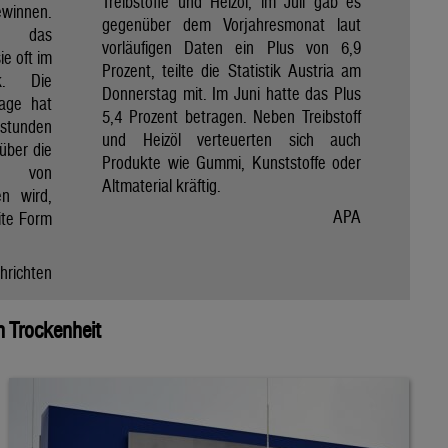
Treibstoffe und Heizöl, im Juli gab es
winnen.
gegenüber dem Vorjahresmonat laut
et das
vorläufigen Daten ein Plus von 6,9
e oft im
Prozent, teilte die Statistik Austria am
ik. Die
Donnerstag mit. Im Juni hatte das Plus
Tage hat
5,4 Prozent betragen. Neben Treibstoff
nstunden
und Heizöl verteuerten sich auch
über die
Produkte wie Gummi, Kunststoffe oder
e von
Altmaterial kräftig.
en wird,
APA
ite Form
hrichten
 Trockenheit