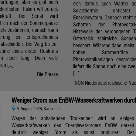
artungen, aber es gibt noch
sich daraus auch Wärme ge
cherheiten. Italien will zurück
Solarthermie entlast
mkraft. Der Senat wird
Energiesystem. Dennoch steht si
htlich nach der Sommerpause
Schatten der Photovolta
etz zustimmen, danach kann
Hitzewelle der vergangenen 
erung ein entsprechendes
Österreich zahlreiche Sonne
rabschieden. Der Weg bis zur
beschert. Während dabei meist 
nahme eines ersten Reaktors
hohen Stromerträg
n noch lang. Doch viele
Photovoltaikanlagen gesproch
en […]
liefert die Sonne noch eine zwe
[…]
Die Presse
NÖN Niederösterreichische Nac
Weniger Strom aus EnBW-Wasserkraftwerken durch
5. August 2026, Karlsruhe
Wegen der anhaltenden Trockenheit wird an einigen
Wasserkraftwerken des Energieversorgers EnBW derzeit
deutlich weniger Strom als sonst produziert. Der