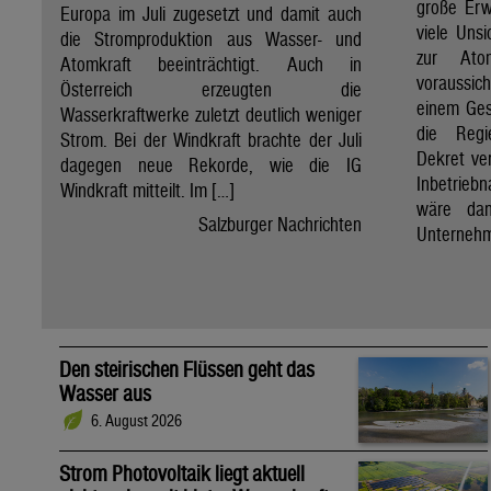
große Erw
Europa im Juli zugesetzt und damit auch
viele Unsi
die Stromproduktion aus Wasser- und
zur Ato
Atomkraft beeinträchtigt. Auch in
voraussic
Österreich erzeugten die
einem Ges
Wasserkraftwerke zuletzt deutlich weniger
die Regi
Strom. Bei der Windkraft brachte der Juli
Dekret ve
dagegen neue Rekorde, wie die IG
Inbetrieb
Windkraft mitteilt. Im […]
wäre dan
Salzburger Nachrichten
Unternehm
Den steirischen Flüssen geht das
Wasser aus
6. August 2026
Strom Photovoltaik liegt aktuell