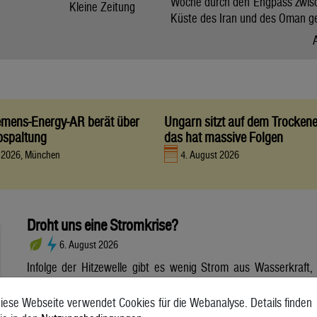
Woche durch den Engpass zwis
Kleine Zeitung
Küste des Iran und des Oman g
iemens-Energy-AR berät über
Ungarn sitzt auf dem Trocken
bspaltung
das hat massive Folgen
t 2026, München
4. August 2026
Droht uns eine Stromkrise?
6. August 2026
Infolge der Hitzewelle gibt es wenig Strom aus Wasserkraft,
dafür aber viel Strom aus Photovoltaik. Wie sich die
Wetterextreme auf die Stromerzeugung und die Netze
iese Webseite verwendet Cookies für die Webanalyse. Details finden
auswirken. Die anhaltende Hitzewelle bringt die Stromnetze in