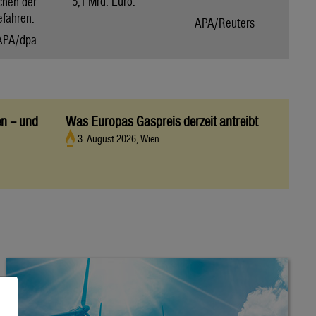
5,1 Mrd. Euro.
chen der
efahren.
APA/Reuters
APA/dpa
en – und
Was Europas Gaspreis derzeit antreibt
3. August 2026, Wien