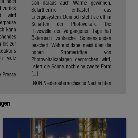
ibt noch
sich daraus auch Wärme gewinnen.
ll zurück
Solarthermie entlastet das
t wird
Energiesystem. Dennoch steht sie oft im
merpause
Schatten der Photovoltaik. Die
ach kann
Hitzewelle der vergangenen Tage hat
chendes
Österreich zahlreiche Sonnenstunden
 bis zur
beschert. Während dabei meist über die
Reaktors
hohen Stromerträge von
h viele
Photovoltaikanlagen gesprochen wird,
liefert die Sonne noch eine zweite Form
[…]
e Presse
NÖN Niederösterreichische Nachrichten
agen