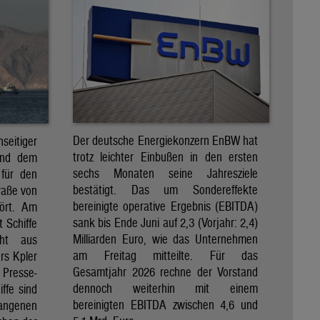
Der deutsche Energiekonzern EnBW hat
eitiger
trotz leichter Einbußen in den ersten
und dem
sechs Monaten seine Jahresziele
 für den
bestätigt. Das um Sondereffekte
raße von
bereinigte operative Ergebnis (EBITDA)
tört. Am
sank bis Ende Juni auf 2,3 (Vorjahr: 2,4)
t Schiffe
Milliarden Euro, wie das Unternehmen
eht aus
am Freitag mitteilte. Für das
rs Kpler
Gesamtjahr 2026 rechne der Vorstand
Presse-
dennoch weiterhin mit einem
ffe sind
bereinigten EBITDA zwischen 4,6 und
gangenen