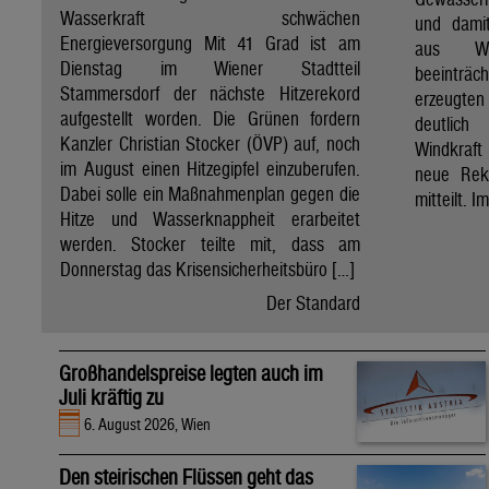
Wasserkraft schwächen
und dami
Energieversorgung Mit 41 Grad ist am
aus Wa
Dienstag im Wiener Stadtteil
beeinträ
Stammersdorf der nächste Hitzerekord
erzeugten
aufgestellt worden. Die Grünen fordern
deutlich
Kanzler Christian Stocker (ÖVP) auf, noch
Windkraf
im August einen Hitzegipfel einzuberufen.
neue Rek
Dabei solle ein Maßnahmenplan gegen die
mitteilt. I
Hitze und Wasserknappheit erarbeitet
werden. Stocker teilte mit, dass am
Donnerstag das Krisensicherheitsbüro […]
Der Standard
Großhandelspreise legten auch im
Juli kräftig zu
6. August 2026, Wien
Den steirischen Flüssen geht das