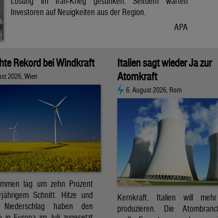
Lösung im Iran-Krieg gesunken. Seitdem warten
Investoren auf Neuigkeiten aus der Region.
APA
chte Rekord bei Windkraft
Italien sagt wieder Ja zur
Atomkraft
ust 2026, Wien
6. August 2026, Rom
ommen lag um zehn Prozent
jährigem Schnitt. Hitze und
Kernkraft. Italien will meh
r Niederschlag haben den
produzieren. Die Atombran
 in Europa im Juli zugesetzt