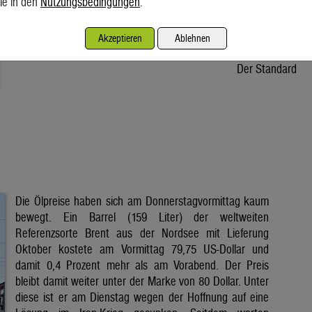
ie in den
Nutzungsbedingungen
.
Osteuropa unter Druck. In Österreich fehlt dem Stromkonzern
Verbund ein Drittel der Wassermenge. Wie verlässlich sind die
Akzeptieren
Ablehnen
erneuerbaren Energien und halten unsere […]
Der Standard
Die Ölpreise haben sich am Donnerstagvormittag kaum
bewegt. Ein Barrel (159 Liter) der weltweiten
Referenzsorte Brent aus der Nordsee mit Lieferung
Oktober kostete am Vormittag 79,75 US-Dollar und
damit 0,4 Prozent mehr als am Vorabend. Der Preis
bleibt damit weiter unter der Marke von 80 Dollar. Unter
diese ist er am Dienstag wegen der Hoffnung auf eine