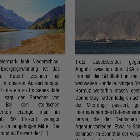
eiermark fehlt Niederschlag.
Trotz ausbleibender gegens
Energiegewinnung ist das
Angriffe zwischen den USA 
sch. Robert Zechner ist
Iran ist die Schifffahrt in der
. „In unseren Aufzeichnungen
weltweiten Handel wichtigen St
ch nie ein so trockenes Jahr
Hormuz weiterhin massiv ges
, sagt der Sprecher von
Donnerstag hätten lediglich ach
. Bei den steirischen
die Meerenge passiert, g
twerken erzeuge man im
Informationen des Datenanbiete
nitt 50 Prozent weniger
hervor, die der Deutschen 
ls im langjährigen Mittel. Der
Agentur vorliegen. Etwa 13 Schi
rund 85 Prozent der […]
demnach im Schnitt in der ver