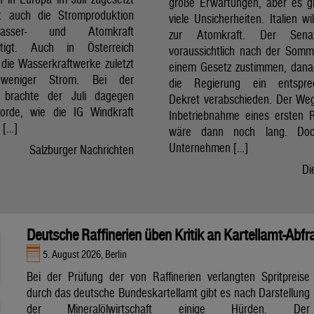
große Erwartungen, aber es g
t auch die Stromproduktion
viele Unsicherheiten. Italien wi
sser- und Atomkraft
zur Atomkraft. Der Sena
chtigt. Auch in Österreich
voraussichtlich nach der Som
 die Wasserkraftwerke zuletzt
einem Gesetz zustimmen, dan
 weniger Strom. Bei der
die Regierung ein entspre
t brachte der Juli dagegen
Dekret verabschieden. Der Weg
orde, wie die IG Windkraft
Inbetriebnahme eines ersten 
m […]
wäre dann noch lang. Doc
Unternehmen […]
Salzburger Nachrichten
Di
Deutsche Raffinerien üben Kritik an Kartellamt-Abfr
5. August 2026, Berlin
Bei der Prüfung der von Raffinerien verlangten Spritpreise
durch das deutsche Bundeskartellamt gibt es nach Darstellung
der Mineralölwirtschaft einige Hürden. Der