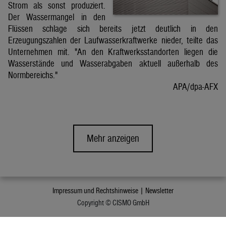
Strom als sonst produziert.
Der Wassermangel in den
Flüssen schlage sich bereits jetzt deutlich in den
Erzeugungszahlen der Laufwasserkraftwerke nieder, teilte das
Unternehmen mit. "An den Kraftwerksstandorten liegen die
Wasserstände und Wasserabgaben aktuell außerhalb des
Normbereichs."
APA/dpa-AFX
Mehr anzeigen
Impressum und Rechtshinweise |
Newsletter
Copyright © CISMO GmbH