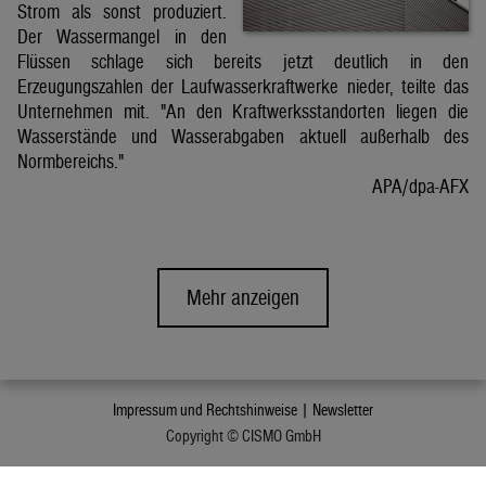
Strom als sonst produziert.
Der Wassermangel in den
Flüssen schlage sich bereits jetzt deutlich in den
Erzeugungszahlen der Laufwasserkraftwerke nieder, teilte das
Unternehmen mit. "An den Kraftwerksstandorten liegen die
Wasserstände und Wasserabgaben aktuell außerhalb des
Normbereichs."
APA/dpa-AFX
Mehr anzeigen
Impressum und Rechtshinweise |
Newsletter
Copyright © CISMO GmbH