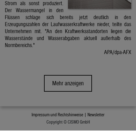
Strom als sonst produziert.
Der Wassermangel in den
Flüssen schlage sich bereits jetzt deutlich in den
Erzeugungszahlen der Laufwasserkraftwerke nieder, teilte das
Unternehmen mit. "An den Kraftwerksstandorten liegen die
Wasserstände und Wasserabgaben aktuell außerhalb des
Normbereichs."
APA/dpa-AFX
Mehr anzeigen
Impressum und Rechtshinweise |
Newsletter
Copyright © CISMO GmbH